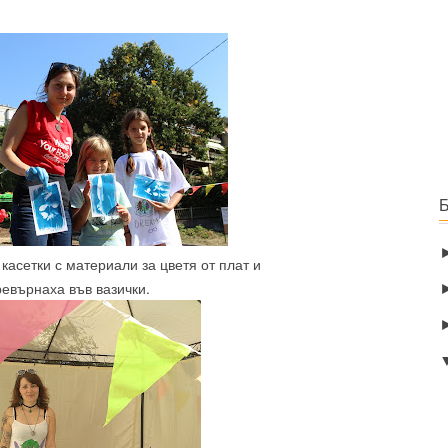
касетки с материали за цветя от плат и
ревърнаха във вазички.