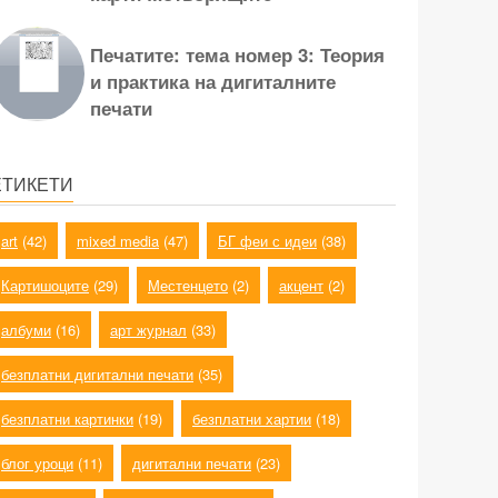
Печатите: тема номер 3: Теория
и практика на дигиталните
печати
ЕТИКЕТИ
art
(42)
mixed media
(47)
БГ феи с идеи
(38)
Картишоците
(29)
Местенцето
(2)
акцент
(2)
албуми
(16)
арт журнал
(33)
безплатни дигитални печати
(35)
безплатни картинки
(19)
безплатни хартии
(18)
блог уроци
(11)
дигитални печати
(23)