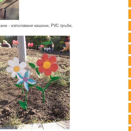
ане - използвани кашони, PVC тръби,