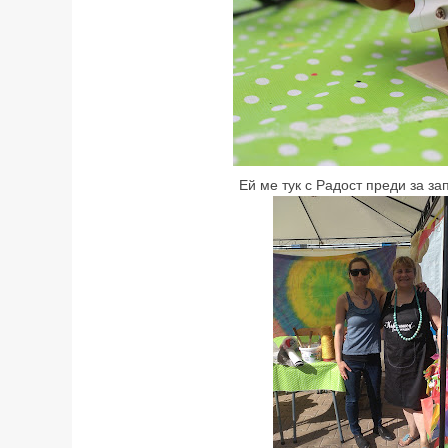
Ей ме тук с Радост преди за за