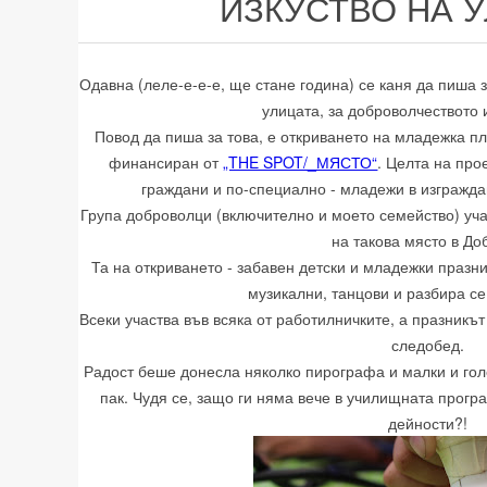
ИЗКУСТВО НА 
Одавна (леле-е-е-е, ще стане година) се каня да пиша 
улицата, за доброволчеството 
Повод да пиша за това, е откриването на младежка пл
финансиран от
„THE SPOT/_МЯСТО“
. Целта на про
граждани и по-специално - младежи в изгражда
Група доброволци (включително и моето семейство) уча
на такова място в До
Та на откриването - забавен детски и младежки празн
музикални, танцови и разбира се 
Всеки участва във всяка от работилничките, а празникът
следобед.
Радост беше донесла няколко пирографа и малки и гол
пак. Чудя се, защо ги няма вече в училищната прогр
дейности?!