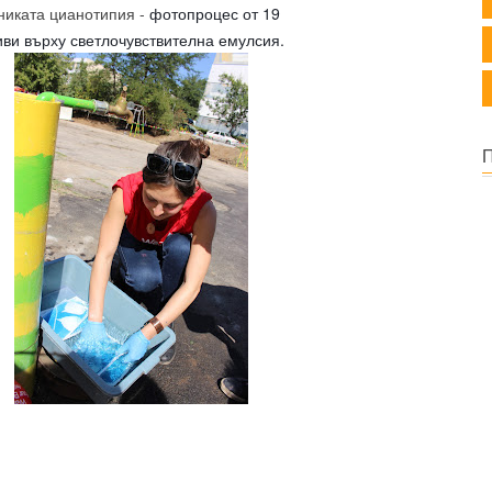
никата цианотипия -
фотопроцес от 19
тиви върху светлочувствителна емулсия.