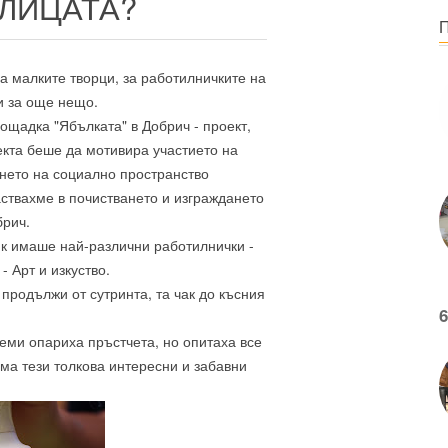
УЛИЦАТА?
за малките творци, за работилничките на
и за още нещо.
ощадка "Ябълката" в Добрич - проект,
екта беше да мотивира участието на
нето на социално пространство
ствахме в почистването и изграждането
брич.
ик имаше най-различни работилнички -
- Арт и изкуство.
 продължи от сутринта, та чак до късния
6
еми опариха пръстчета, но опитаха все
ама тези толкова интересни и забавни