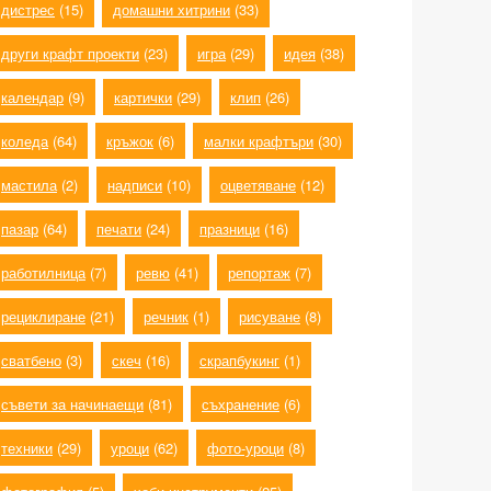
дистрес
(15)
домашни хитрини
(33)
други крафт проекти
(23)
игра
(29)
идея
(38)
календар
(9)
картички
(29)
клип
(26)
коледа
(64)
кръжок
(6)
малки крафтъри
(30)
мастила
(2)
надписи
(10)
оцветяване
(12)
пазар
(64)
печати
(24)
празници
(16)
работилница
(7)
ревю
(41)
репортаж
(7)
рециклиране
(21)
речник
(1)
рисуване
(8)
сватбено
(3)
скеч
(16)
скрапбукинг
(1)
съвети за начинаещи
(81)
съхранение
(6)
техники
(29)
уроци
(62)
фото-уроци
(8)