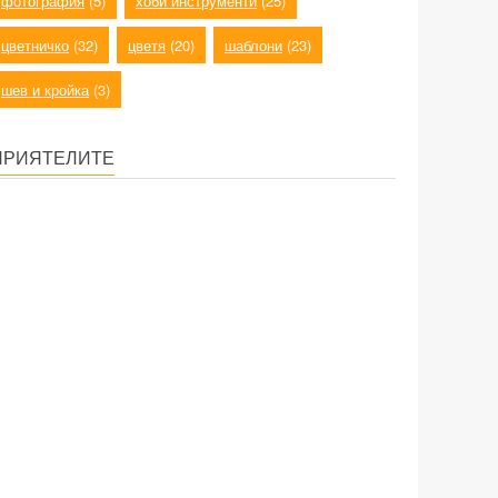
фотография
(5)
хоби инструменти
(25)
цветничко
(32)
цветя
(20)
шаблони
(23)
шев и кройка
(3)
ПРИЯТЕЛИТЕ