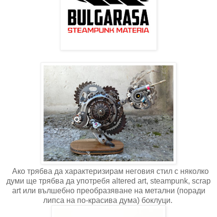
Ако трябва да характеризирам неговия стил с няколко
думи ще трябва да употребя
а
ltered art
,
steampunk
,
scrap
art
или вълшебно преобразяване на метални (поради
липса на по-красива дума) боклуци.