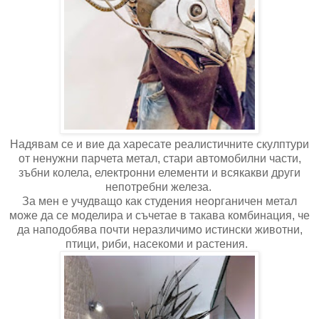
Надявам се и вие да харесате реалистичните скулптури
от ненужни парчета метал, стари автомобилни части,
зъбни колела, електронни елементи и всякакви други
непотребни железа.
За мен е учудващо как студения неорганичен метал
може да се моделира и съчетае в такава комбинация, че
да наподобява почти неразличимо истински животни,
птици, риби, насекоми и растения.