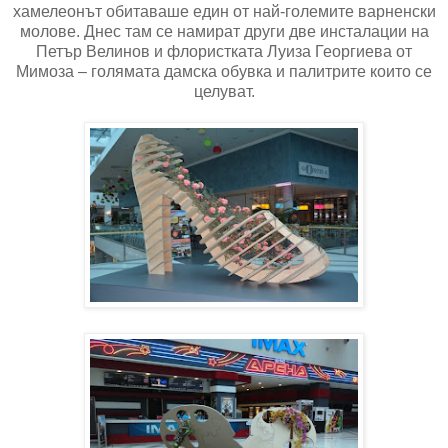
хамелеонът обитаваше един от най-големите варненски
молове. Днес там се намират други две инсталации на
Петър Велинов и
флористката Луиза Георгиева от
Мимоза – голямата
дамска
обувка и палитрите които се
целуват.