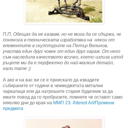
П.П. Обещах да не казвам, но не мога да се сдържа, че
понякога в техническата изработвка на някои от
елементите в скулптурите на Петър Велинов,
участва един друг човек от един друг гараж. От него
съм наследила качеството всичко, което излиза изпод
ръцете ми да е перфектно до най-малкия детайл,
нали тате ;)
А ако и на вас ви се е приискало да извадите
събираните от години в чекмеджетата метални
чаркалаци или да натрошите стария будилник за да
имате повод да го пробразите, помнете че оставят само
няколко дни до края на
ММП 23: Altered Art/Промени
предмета