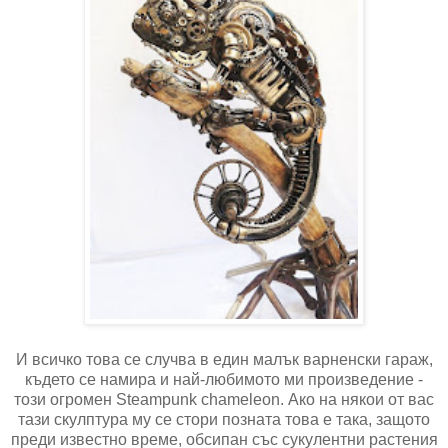
И всичко това се случва в един малък варненски гараж,
където се намира и най-любимото ми произведение
-
този огромен
Steampunk chameleon
. Ако на някои от вас
тази скулптура му се стори позната това е така, защото
преди известно време, обсипан със сукулентни растения