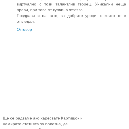
виртуално с този талантлив творец. Уникални неща
прави, при това от купчина желязо.
Поздрави и на тате, за добрите уроци, с които те е
отгледал.
Отговор
Ще се радваме ако харесвате Картишок и
намирате статията за полезна, да