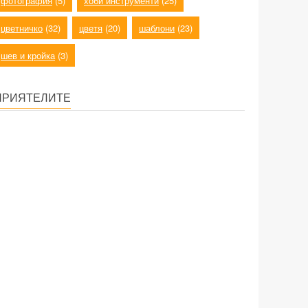
фотография
(5)
хоби инструменти
(25)
цветничко
(32)
цветя
(20)
шаблони
(23)
шев и кройка
(3)
ПРИЯТЕЛИТЕ