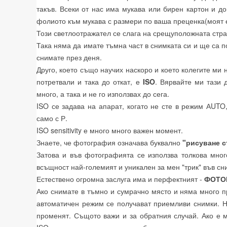
такъв. Всеки от нас има мукава или бирен картон и 
фолиото към мукава с размери по ваша преценка(моят е
Този светлоотражател се слага на срещуположната стран
Така няма да имате тъмна част в снимката си и ще са 
снимате през деня.
Друго, което също научих наскоро и което колегите ми 
потретвали и така до откат, е
ISO
. Вярвайте ми тази 
много, а така и не го използвах до сега.
ISO се задава на апарат, когато не сте в режим АUTO
само с Р.
ISO sensitivity е много много важен момент.
Знаете, че фотография означава буквално
"рисуване с
Затова и във фотографията се използва толкова мног
всъщност най-големият и уникален за мен "трик" във сн
Естествено огромна заслуга има и перфектният -
ФОТО
Ако снимате в тъмно и сумрачно място и няма много пр
автоматичен режим се получават приемливи снимки. Н
променят. Същото важи и за обратния случай. Ако е м