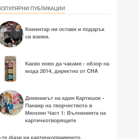
ПОПУЛЯРНИ ПУБЛИКАЦИИ
Коментар ни остави и подарък
си вземи.
Какво ново да чакаме - обзор на
мода 2014, директно от CHA
Дневникът на един Картишок -
Панаир на творчеството в
Мюнхен Част 1: Вълненията на
картичкотворящите
-те фази на картичкоправенето