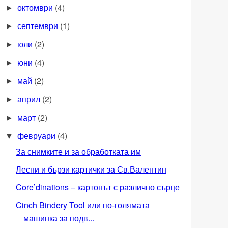
октомври
(4)
►
септември
(1)
►
юли
(2)
►
юни
(4)
►
май
(2)
►
април
(2)
►
март
(2)
►
февруари
(4)
▼
За снимките и за обработката им
Лесни и бързи картички за Св.Валентин
Core’dinations – картонът с различно сърце
Cinch Bindery Tool или по-голямата
машинка за подв...