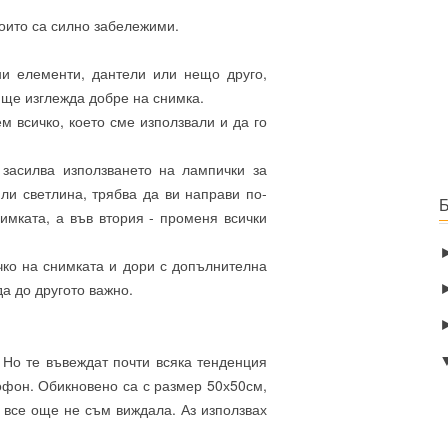
които са силно забележими.
ни елементи, дантели или нещо друго,
и ще изглежда добре на снимка.
м всичко, което сме използвали и да го
 засилва използването на лампички за
ли светлина, трябва да ви направи по-
имката, а във втория - променя всички
чко на снимката и дори с допълнителна
да до другото важно.
 Но те въвеждат почти всяка тенденция
тофон. Обикновено са с размер 50х50см,
я все още не съм виждала. Аз използвах