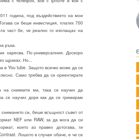
има с телефон, кой с Iphone и кой с
2011 година, под въздействието на мои
Тогава си беше инвестиция, платих 700
ата част бе, че реално го изплащах на
ра ръка.
-ми харесва. По-универсалния. Доскоро
о щраках. Но...
ва в You tube. Защото всичко може да се
 лесно. Само трябва да се ориентирате
а на снимките ми, така се научих да
ка се научих дори как да се гримирам
 снимането си, беше всъщност съвет от
формат NEF или RAW, за да мога да си
ормат, които аз правех дотогава, ги
ontrast. Лошото в случая обаче, е че се