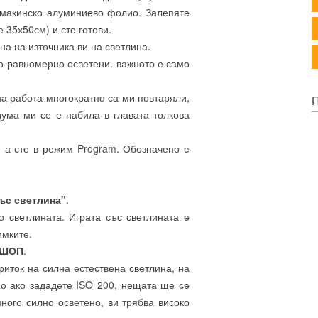
домакинско алуминиево фолио. Залепяте
 35х50см) и сте готови.
а на източника ви на светлина.
по-равномерно осветени. важното е само
на работа многократно са ми повтаряли,
дума ми се е набила в главата толкова
, а сте в режим Program. Обозначено е
ъс светлина"
.
о светлината. Играта със светлината е
имките.
ШОП
.
иток на силна естествена светлина, на
о ако зададете ISO 200, нещата ще се
ного силно осветено, ви трябва високо