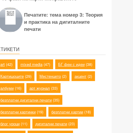
Печатите: тема номер 3: Теория
и практика на дигиталните
печати
ЕТИКЕТИ
art
(42)
mixed media
(47)
БГ феи с идеи
(38)
Картишоците
(29)
Местенцето
(2)
акцент
(2)
албуми
(16)
арт журнал
(33)
безплатни дигитални печати
(35)
безплатни картинки
(19)
безплатни хартии
(18)
блог уроци
(11)
дигитални печати
(23)