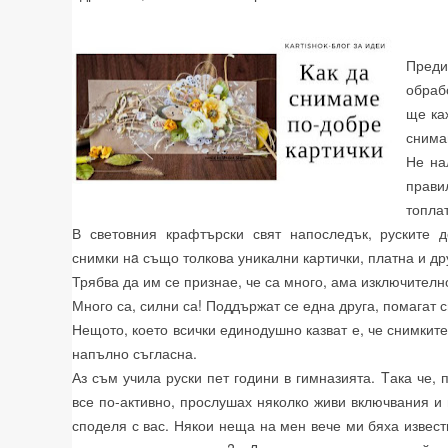
Пред
обраб
ще ка
снима
Не на
прави
топлат
В световния крафтърски свят напоследък, руските д
снимки нa също толкова уникални картички, платна и др
Трябва да им се признае, че са много, ама изключителн
Много са, силни са! Поддържат се една друга, помагат си
Нещото, което всички единодушно казват е, че снимките
напълно съгласна.
Аз съм учила руски пет години в гимназията. Tака че, 
все по-активно, прослушах няколко живи включвания и п
споделя с вас. Някои неща на мен вече ми бяха извест