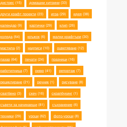
дистрес
(15)
домашни хитрини
(33)
други крафт проекти
(23)
игра
(29)
идея
(38)
календар
(9)
картички
(29)
клип
(26)
коледа
(64)
кръжок
(6)
малки крафтъри
(30)
мастила
(2)
надписи
(10)
оцветяване
(12)
пазар
(64)
печати
(24)
празници
(16)
работилница
(7)
ревю
(41)
репортаж
(7)
рециклиране
(21)
речник
(1)
рисуване
(8)
сватбено
(3)
скеч
(16)
скрапбукинг
(1)
съвети за начинаещи
(81)
съхранение
(6)
техники
(29)
уроци
(62)
фото-уроци
(8)