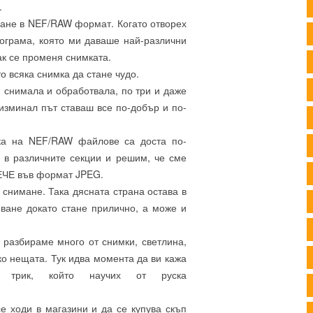
.
мане в NEF/RAW формат. Когато отворех
рограма, която ми даваше най-различни
ак се променя снимката.
о всяка снимка да стане чудо.
 снимала и обработвала, по три и даже
 изминал път ставаш все по-добър и по-
тка на NEF/RAW файлове са доста по-
 в различните секции и решим, че сме
ВЕЧЕ във формат JPEG.
 снимане. Така дясната страна остава в
яване докато стане прилично, а може и
разбираме много от снимки, светлина,
о нещата. Тук идва момента да ви кажа
трик, който научих от руска
е ходи в магазини и да се купува скъп