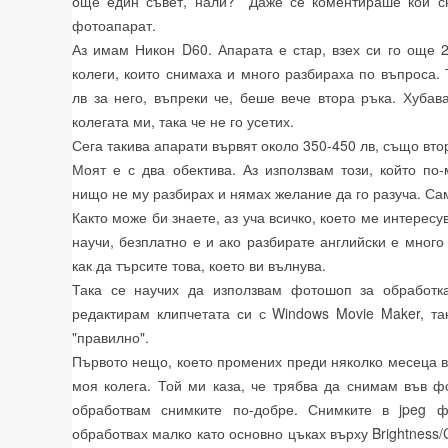
още един съвет, нали? Даже се коментираше кой сн
фотоапарат.
Аз имам Никон D60. Апарата е стар, взех си го още 
колеги, които снимаха и много разбираха по въпроса. 
лв за него, въпреки че, беше вече втора ръка. Хубав
колегата ми, така че не го усетих.
Сега такива апарати вървят около 350-450 лв, също вто
Моят е с два обектива. Аз използвам този, който по
нищо не му разбирах и нямах желание да го разуча. Сам
Както може би знаете, аз уча всичко, което ме интересу
научи, безплатно е и ако разбирате английски е много
как да търсите това, което ви вълнува.
Така се научих да използвам фотошоп за обработк
редактирам клипчетата си с Windows Movie Maker, та
"правилно".
Първото нещо, което промених преди няколко месеца в
моя колега. Той ми каза, че трябва да снимам във 
обработвам снимките по-добре. Снимките в jpeg ф
обработвах малко като основно цъках върху Brightness/C