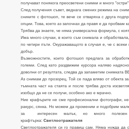
получават понякога преосветени снимки и много "остри"
След получения съвет, веднага смених режима на сни
сниките с фотошоп, те вече се отваряха с друга подп
опции. Това, което аз започнах да правя е да пробвам к
Трябва да знаете, че няма универсална формула, с коят
Има много случаи, в които съм снимала и обработвала,
по четири пъти. Окуражаващото в случая е, че с всеки
добър.
Възможностите, които фотошоп предлага за обрабо
големи. След като раздвижим курсора наляво надясно
доволни от резултата, следва да запаметим снимката 
Аз снимам до прозорец. Той се пада вляво от обекта за
тъмната част на стаята и после трябва доста изсветл
изобщо да не се получи, особено ако е мрачно.
Ние крафърите не сме професионални фотографи, не 
ракурс, сянка. Но можем да променим и подобрим малк
за интересен малък, но много полезен 
крафтърка:
Светлоотражателя
Светлоотражателя си го правиш сам. Няма нужда да с