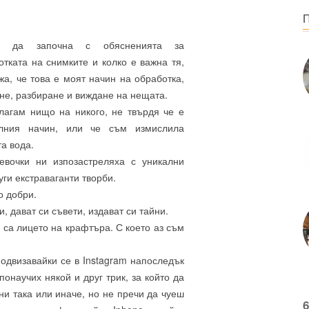
и да започна с обясненията за
отката на снимките и колко е важна тя,
жа, че това е моят начин на обработка,
не, разбиране и виждане на нещата.
лагам нищо на никого, не твърдя че е
лния начин, или че съм измислила
а вода.
евочки ни изпозастреляха с уникални
уги екстраваганти творби.
о добри.
, дават си съвети, издават си тайни.
 са лицето на крафтъра. С което аз съм
подвизавайки се в Instagram напоследък
онаучих някой и друг трик, за който да
ни така или иначе, но не пречи да чуеш
6