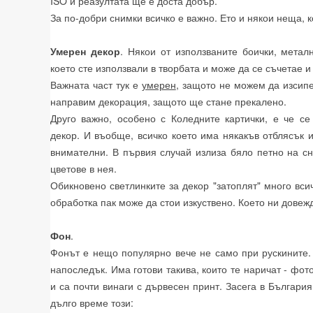
ISO и реазултата ще е доста добър.
За по-добри снимки всичко е важно. Ето и някои неща, 
Умерен декор
. Някои от използваните боички, метал
което сте използвали в творбата и може да се съчетае 
Важната част тук е
умерен
, защото не можем да изсипе
направим декорация, защото ще стане прекалено.
Друго важно, особено с Коледните картички, е че се
декор. И въобще, всичко което има някакъв отблясък и
внимателни. В първия случай излиза бяло петно на сн
цветове в нея.
Обикновено светлинките за декор "затоплят" много вси
обработка пак може да стои изкуствено. Което ни довеж
Фон
.
Фонът е нещо популярно вече не само при рускините.
напоследък. Има готови такива, които те наричат - фо
и са почти винаги с дървесен принт. Засега в Българи
дълго време този: