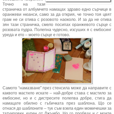
Точно на тази
страничка от албумчето намацах здраво едно сърчице в
оранжеви нюанси, само за да открия, че точно тоя цвят
грам не си отива с розовото наоколо. И за да не отива
зян тази страничка, смело посипах оранжевото сърце с
розовата пудра. Полепна чудесно, изсуших я с ембосинг
уреда и ето – моето сърце е готово.
Самото “намазване” през стенсила може да направите с
каквото мастило искате – най-добре става с мастило за
ембосинг, но и с дистресите полепва добре, стига да
намацате обилно с гъбичката през шаблона. Що се
отнася до шаблоните – тук съм взела един момичешки за
татуировки, купен от Джъмбо. Но го пробвах и с моите