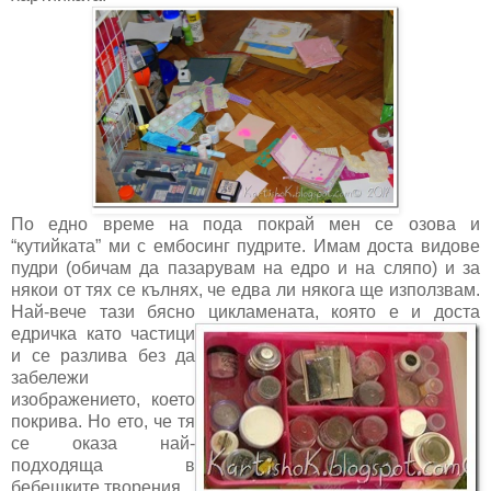
По едно време на пода покрай мен се озова и
“кутийката” ми с ембосинг пудрите. Имам доста видове
пудри (обичам да пазарувам на едро и на сляпо) и за
някои от тях се кълнях, че едва ли някога ще използвам.
Най-вече тази бясно цикламената,
която е и доста
едричка като частици
и се разлива без да
забележи
изображението, което
покрива. Но ето, че тя
се оказа най-
подходяща в
бебешките творения.