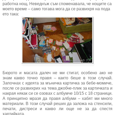
работна нощ. Неведнъж съм споменавала, че нощите са
моето време – само тогава мога да се развихря на пода
ето така:
Бюрото и масата далеч не ми стигат, особено ако не
знам какво точно правя – както беше в този случай.
Започнах с идеята за мъничка картичка за бебе-момиче,
после се развихрих на тема джобче-плик за картичката и
накрая някак си се озовах с албумче 10/15 с 18 страници.
А принципно мразя да правя албуми – хабят ми много
материали. В този случай реших да заложа на стенсили,
печати, дистреси и какво ли още не за да спестя
хартийката.