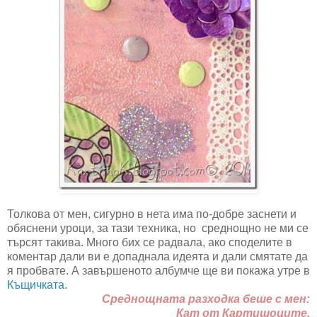
Толкова от мен, сигурно в нета има по-добре заснети и
обяснени уроци, за тази техника, но среднощно не ми се
търсят такива. Много бих се радвала, ако споделите в
коментар дали ви е допаднала идеята и дали смятате да
я пробвате. А завършеното албумче ще ви покажа утре в
Къщичката.
Среднощната разходка беше с мен:
Кат от Картишоците.