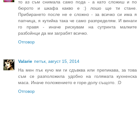
то аз съм снимала само пода - а като сложиш и по
бюрото и шкафа какво е :) лошо ще ти стане.
Прибирането после не е сложно - за всичко си има я
папчица, я кутийка така че само разпределям. И винаги
го правя - иначе рискувам на сутринта малките
разбойнци да ми заграбят всичко.
Отговор
Valarie
петък, август 15, 2014
На мен пък кучо ми ги сдъвква или препикава, за това
съм се разположила удобно на голямата кухненска
маса. Иначе положението е горе-долу същото. :D
Отговор