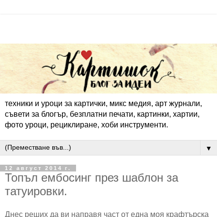
техники и уроци за картички, микс медия, арт журнали,
съвети за блогър, безплатни печати, картинки, хартии,
фото уроци, рециклиране, хоби инструменти.
▼
12 август 2014 г.
Топъл ембосинг през шаблон за
татуировки.
Днес реших да ви направя част от една моя крафтърска