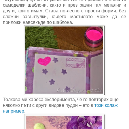
самоделки шаблони, както и през разни там метални и
други, които имам. Става по-лесно с прости форми, без
сложни завънтулки, където мастилото може да се
приложи навсякъде по шаблона.
Толкова ми хареса експеримента, че го повторих още
няколко пъти с други видове пудри – ето в
този колаж
например
.