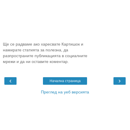
Ще се радваме ако харесвате Картишок и
намирате статията за полезна, да
разпространите публикацията в социалните
мрежи и да ни оставите коментар.
‹
›
Начална страница
Преглед на уеб версията