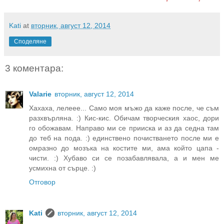
Kati
at
вторник, август 12, 2014
Споделяне
3 коментара:
Valarie
вторник, август 12, 2014
Хахаха, лелеее... Само моя мъжо да каже после, че съм
разхвърляна. :) Кис-кис. Обичам творческия хаос, дори
го обожавам. Направо ми се прииска и аз да седна там
до теб на пода. :) единствено почистването после ми е
омразно до мозъка на костите ми, ама който цапа -
чисти. :) Хубаво си се позабавлявала, а и мен ме
усмихна от сърце. :)
Отговор
Kati
вторник, август 12, 2014