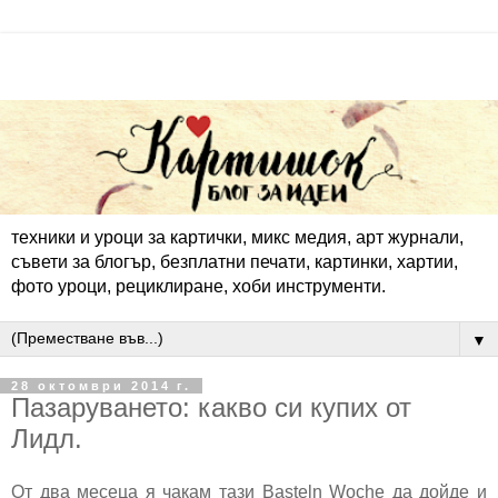
техники и уроци за картички, микс медия, арт журнали,
съвети за блогър, безплатни печати, картинки, хартии,
фото уроци, рециклиране, хоби инструменти.
▼
28 октомври 2014 г.
Пазаруването: какво си купих от
Лидл.
От два месеца я чакам тази Basteln Woche да дойде и