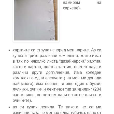
намирам на
харчене).
хартиите си струват според мен парите. Аз си
купих и трите различни комплекта, които имат
в тях по няколко листа “дизайнерска” хартия,
както и картон, цветна хартия, цветен паус и
различи други допълнения. Има коледен
комплект с едни еленчета ( на мен ми допада
най-много), има есенен и още един с букви,
лулички, очички и лентички тип за квилинг (204
части пише, но незнам дали в тях не влизат и
очичките).
аз си купих лепила. Те никога не са ми
излишни, така че метнах една тубичка, едно от