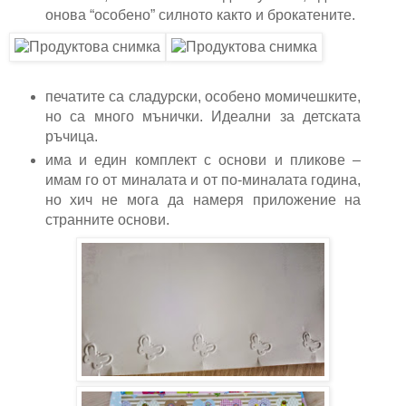
онова “особено” силното както и брокатените.
печатите са сладурски, особено момичешките,
но са много мънички. Идеални за детската
ръчица.
има и един комплект с основи и пликове –
имам го от миналата и от по-миналата година,
но хич не мога да намеря приложение на
странните основи.