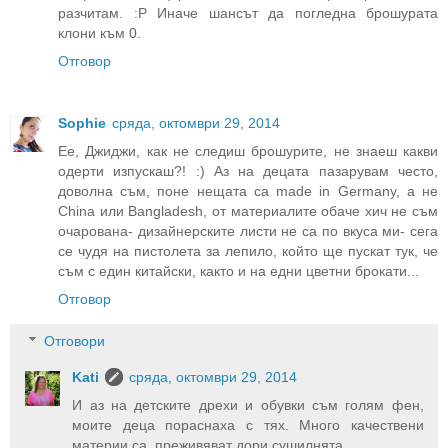
разчитам. :P Иначе шансът да погледна брошурата
клони към 0.
Отговор
Sophie
сряда, октомври 29, 2014
Ее, Джиджи, как не следиш брошурите, не знаеш какви
одерти изпускаш?! :) Аз на децата пазарувам често,
доволна съм, поне нещата са made in Germany, а не
China или Bangladesh, от материалите обаче хич не съм
очарована- дизайнерските листи не са по вкуса ми- сега
се чудя на пистолета за лепило, който ще пускат тук, че
съм с един китайски, както и на едни цветни брокати...
Отговор
Отговори
Kati
сряда, октомври 29, 2014
И аз на детските дрехи и обувки съм голям фен,
моите деца пораснаха с тях. Много качествени
материи са, преживяват дори сушилнята