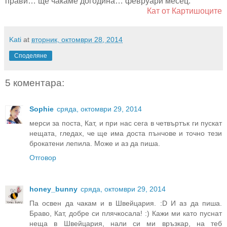
прави… ще чакаме догодина… февруари месец.
Кат от Картишоците
Kati
at
вторник, октомври 28, 2014
Споделяне
5 коментара:
Sophie
сряда, октомври 29, 2014
мерси за поста, Кат, и при нас сега в четвъртък ги пускат
нещата, гледах, че ще има доста пънчове и точно тези
брокатени лепила. Може и аз да пиша.
Отговор
honey_bunny
сряда, октомври 29, 2014
Па освен да чакам и в Швейцария. :D И аз да пиша.
Браво, Кат, добре си плячкосала! :) Кажи ми като пуснат
неща в Швейцария, нали си ми връзкар, на теб