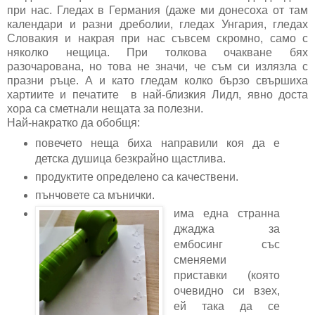
при нас. Гледах в Германия (даже ми донесоха от там
календари и разни дреболии, гледах Унгария, гледах
Словакия и накрая при нас съвсем скромно, само с
няколко нещица. При толкова очакване бях
разочарована, но това не значи, че съм си излязла с
празни ръце. А и като гледам колко бързо свършиха
хартиите и печатите в най-близкия Лидл, явно доста
хора са сметнали нещата за полезни.
Най-накратко да обобщя:
повечето неща биха направили коя да е
детска душица безкрайно щастлива.
продуктите определено са качествени.
пънчовете са мънички.
има една странна
джаджа за
ембосинг със
сменяеми
приставки (която
очевидно си взех,
ей така да се