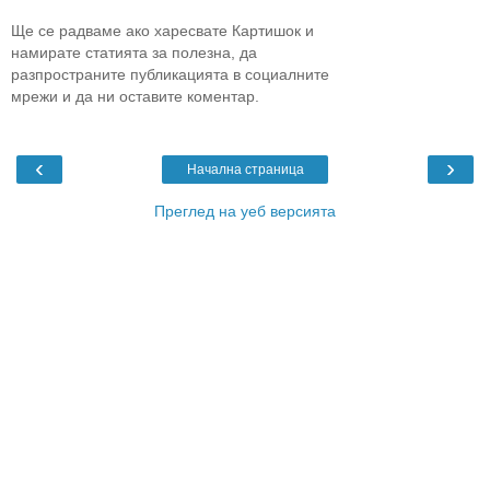
Ще се радваме ако харесвате Картишок и
намирате статията за полезна, да
разпространите публикацията в социалните
мрежи и да ни оставите коментар.
‹
›
Начална страница
Преглед на уеб версията