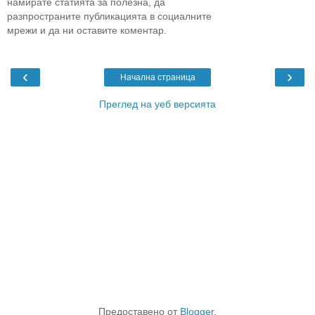
намирате статията за полезна, да
разпространите публикацията в социалните
мрежи и да ни оставите коментар.
‹
›
Начална страница
Преглед на уеб версията
Предоставено от
Blogger
.