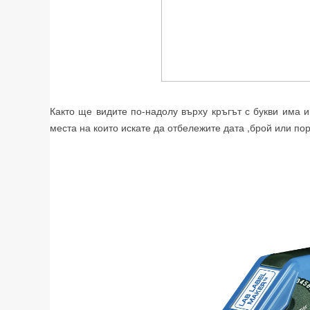
Както ще видите по-надолу върху кръгът с букви има и
места на които искате да отбележите дата ,брой или по