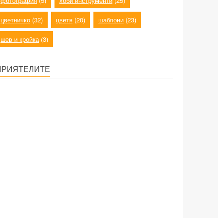
фотография
(5)
хоби инструменти
(25)
цветничко
(32)
цветя
(20)
шаблони
(23)
шев и кройка
(3)
ПРИЯТЕЛИТЕ