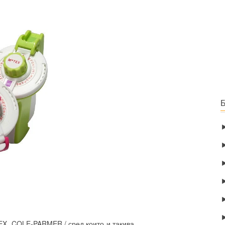
EX, COLE-PARMER /,сред които и такива