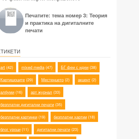
Печатите: тема номер 3: Теория
и практика на дигиталните
печати
ЕТИКЕТИ
art
(42)
mixed media
(47)
БГ феи с идеи
(38)
Картишоците
(29)
Местенцето
(2)
акцент
(2)
албуми
(16)
арт журнал
(33)
безплатни дигитални печати
(35)
безплатни картинки
(19)
безплатни хартии
(18)
блог уроци
(11)
дигитални печати
(23)