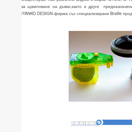
за щамповане на дъвки,както и други предназначе
/YANKO DESIGN-фирма със специализирани Braille проду