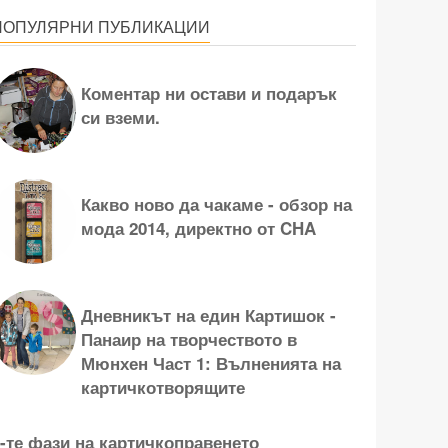
ПОПУЛЯРНИ ПУБЛИКАЦИИ
Коментар ни остави и подарък
си вземи.
Какво ново да чакаме - обзор на
мода 2014, директно от CHA
Дневникът на един Картишок -
Панаир на творчеството в
Мюнхен Част 1: Вълненията на
картичкотворящите
-те фази на картичкоправенето