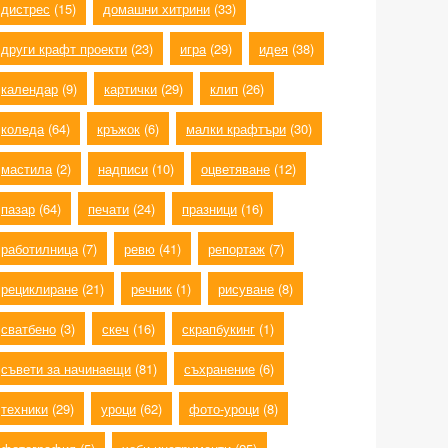
дистрес
(15)
домашни хитрини
(33)
други крафт проекти
(23)
игра
(29)
идея
(38)
календар
(9)
картички
(29)
клип
(26)
коледа
(64)
кръжок
(6)
малки крафтъри
(30)
мастила
(2)
надписи
(10)
оцветяване
(12)
пазар
(64)
печати
(24)
празници
(16)
работилница
(7)
ревю
(41)
репортаж
(7)
рециклиране
(21)
речник
(1)
рисуване
(8)
сватбено
(3)
скеч
(16)
скрапбукинг
(1)
съвети за начинаещи
(81)
съхранение
(6)
техники
(29)
уроци
(62)
фото-уроци
(8)