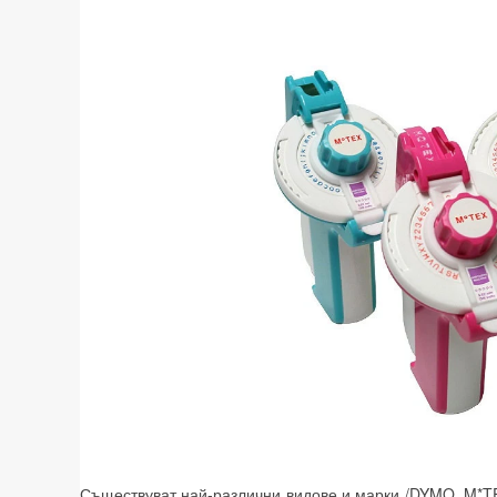
Съществуват най-различни видове и марки /DYMO, M*T