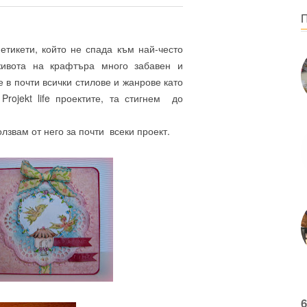
етикети, който не спада към най-често
живота на крафтъра много забавен и
в почти всички стилове и жанрове като
rojekt life проектите, та стигнем до
лзвам от него за почти всеки проект.
6