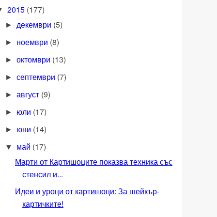
2015
(177)
▼
декември
(5)
►
ноември
(8)
►
октомври
(13)
►
септември
(7)
►
август
(9)
►
юли
(17)
►
юни
(14)
►
май
(17)
▼
Марти от Картишоците показва техника със
стенсил и...
Идеи и уроци от картишоци: За шейкър-
картичките!