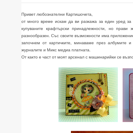
Привет любознателни Картишочета,
от много време искам да ви разкажа за един уред за 
купуваните крафтърски принадлежности, но прави 
разнообразен. Със своите възможности има приложение 
започнем от картичките, минаваме през албумите и P
журналите и Микс медиа платната.
От както е част от моят арсенал с машинарийки се възпо