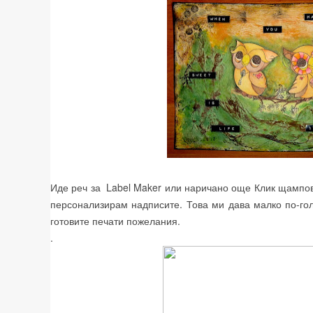
Иде реч за Label Maker или наричано още Клик щампо
персонализирам надписите. Това ми дава малко по-го
готовите печати пожелания.
.