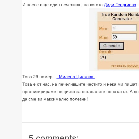
И после още един печеливш, на когото
Диди Георгиева
щ
Това 29 номер -
Милена Цилкова.
Това е от нас, на печелившите честито и нека ми пиша
организирираме нещичко за останалите понататък. А до
да сме ви максимално полезни!
5 comments: