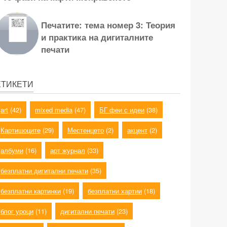
Печатите: тема номер 3: Теория
и практика на дигиталните
печати
ЕТИКЕТИ
art
(42)
mixed media
(47)
БГ феи с идеи
(38)
Картишоците
(29)
Местенцето
(2)
акцент
(2)
албуми
(16)
арт журнал
(33)
безплатни дигитални печати
(35)
безплатни картинки
(19)
безплатни хартии
(18)
блог уроци
(11)
дигитални печати
(23)