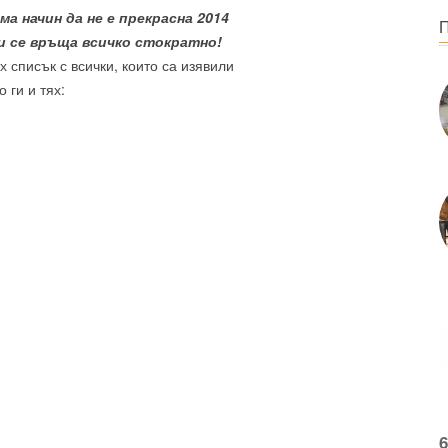
а начин да не е прекрасна 2014
и се връща всичко стократно!
 списък с всички, които са изявили
 ги и тях:
6