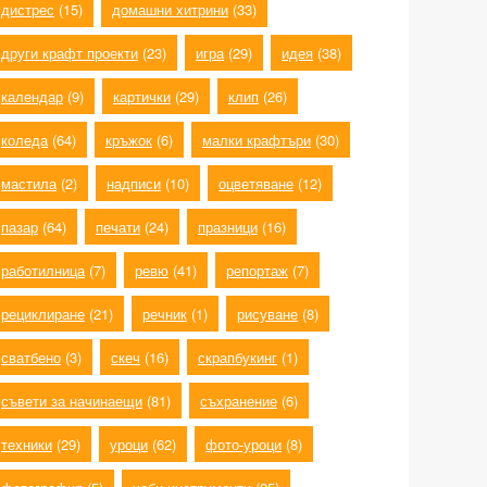
дистрес
(15)
домашни хитрини
(33)
други крафт проекти
(23)
игра
(29)
идея
(38)
календар
(9)
картички
(29)
клип
(26)
коледа
(64)
кръжок
(6)
малки крафтъри
(30)
мастила
(2)
надписи
(10)
оцветяване
(12)
пазар
(64)
печати
(24)
празници
(16)
работилница
(7)
ревю
(41)
репортаж
(7)
рециклиране
(21)
речник
(1)
рисуване
(8)
сватбено
(3)
скеч
(16)
скрапбукинг
(1)
съвети за начинаещи
(81)
съхранение
(6)
техники
(29)
уроци
(62)
фото-уроци
(8)