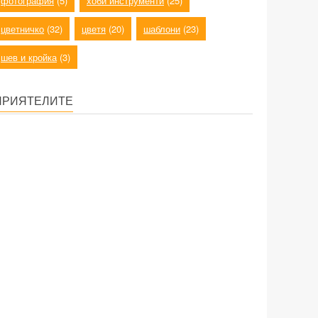
фотография
(5)
хоби инструменти
(25)
цветничко
(32)
цветя
(20)
шаблони
(23)
шев и кройка
(3)
ПРИЯТЕЛИТЕ