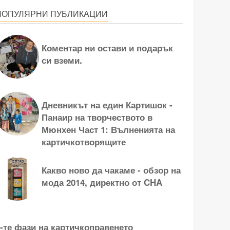
ПОПУЛЯРНИ ПУБЛИКАЦИИ
Коментар ни остави и подарък
си вземи.
Дневникът на един Картишок -
Панаир на творчеството в
Мюнхен Част 1: Вълненията на
картичкотворящите
Какво ново да чакаме - обзор на
мода 2014, директно от CHA
-те фази на картичкоправенето