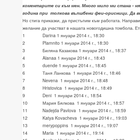
коментарите си към мен. Много мило ми стана - ням
година при толкова вълшбени феи-орисници. Да в
Но стига приказки, да пристъпим към работата. Направих
желание да участват в нашата новогодишна томбола. Ето
1
Darina 1 януари 2014 г., 18:30
2
Plamnito 1 януари 2014 г., 18:30
3
Биляна Казакова 1 януари 2014 г., 18:37
4
Alanaa 1 януари 2014 г., 18:43
5
duende 1 януари 2014 г., 18:45
6
Таня Ланкова 1 януари 2014 г., 18:46
7
Nevena 1 януари 2014 г., 18:48
8
Hristovica 1 януари 2014 г., 18:49
9
Deni 1 януари 2014 г., 18:54
10
Мария Бялкова 1 януари 2014 г., 18:57
11
Nadejda Pavlova 1 януари 2014 г., 18:59
12
Katya Kovacheva 1 януари 2014 г., 19:03
13
merypoppins 1 януари 2014 г., 19:07
14
Maria 1 януари 2014 г., 19:14