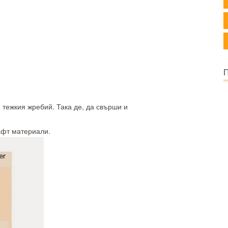
 тежкия жребий. Така де, да свърши и
афт материали.