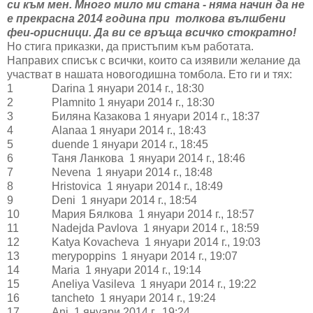
си към мен. Много мило ми стана - няма начин да не
е прекрасна 2014 година при толкова вълшбени
феи-орисници. Да ви се връща всичко стократно!
Но стига приказки, да пристъпим към работата.
Направих списък с всички, които са изявили желание да
участват в нашата новогодишна томбола. Ето ги и тях:
1
Darina 1 януари 2014 г., 18:30
2
Plamnito 1 януари 2014 г., 18:30
3
Биляна Казакова 1 януари 2014 г., 18:37
4
Alanaa 1 януари 2014 г., 18:43
5
duende 1 януари 2014 г., 18:45
6
Таня Ланкова 1 януари 2014 г., 18:46
7
Nevena 1 януари 2014 г., 18:48
8
Hristovica 1 януари 2014 г., 18:49
9
Deni 1 януари 2014 г., 18:54
10
Мария Бялкова 1 януари 2014 г., 18:57
11
Nadejda Pavlova 1 януари 2014 г., 18:59
12
Katya Kovacheva 1 януари 2014 г., 19:03
13
merypoppins 1 януари 2014 г., 19:07
14
Maria 1 януари 2014 г., 19:14
15
Aneliya Vasileva 1 януари 2014 г., 19:22
16
tancheto 1 януари 2014 г., 19:24
17
Ani 1 януари 2014 г., 19:24