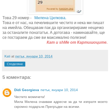
Това 29 номер -
Милена Цилкова.
Това е от нас, на печелившите честито и нека ми пишат
на имейла. Обещавам пак да организирираме нещичко
за останалите понататък. А дотогава - наминавайте, ще
се постараем да сме ви максимално полезни!
Кат и shMe от Картишоците.
Kati
at
петък, януари 10, 2014
Споделяне
5 коментара:
Didi Georgieva
петък, януари 10, 2014
Честито момичета!
Мила Милена очаквам адресче за да ти изпратя моето
скромно подаръче.Прегръдки на всички.