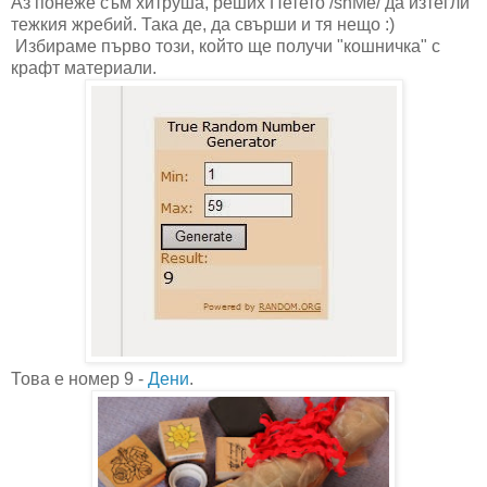
Аз понеже съм хитруша, реших Петето /shMe/ да изтегли
тежкия жребий. Така де, да свърши и тя нещо :)
Избираме първо този, който ще получи "кошничка" с
крафт материали.
Това е номер 9 -
Дени
.