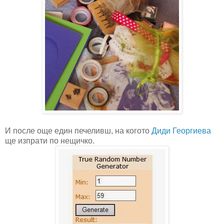
И после още един печеливш, на когото
Диди Георгиева
ще изпрати по нещичко.