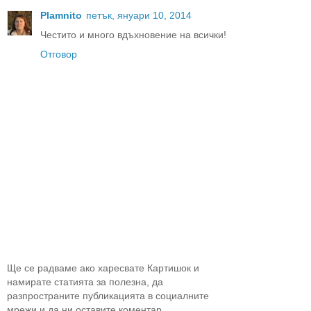
Plamnito
петък, януари 10, 2014
Честито и много вдъхновение на всички!
Отговор
Ще се радваме ако харесвате Картишок и
намирате статията за полезна, да
разпространите публикацията в социалните
мрежи и да ни оставите коментар.