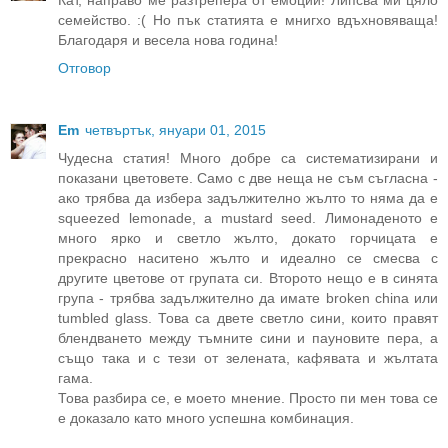
семейство. :( Но пък статията е мнигхо вдъхновяваща!
Благодаря и весела нова година!
Отговор
Em
четвъртък, януари 01, 2015
Чудесна статия! Много добре са систематизирани и
показани цветовете. Само с две неща не съм съгласна -
ако трябва да избера задължително жълто то няма да е
squeezed lemonade, а mustard seed. Лимонаденото е
много ярко и светло жълто, докато горчицата е
прекрасно наситено жълто и идеално се смесва с
другите цветове от групата си. Второто нещо е в синята
група - трябва задължително да имате broken china или
tumbled glass. Това са двете светло сини, които правят
блендването между тъмните сини и пауновите пера, а
също така и с тези от зелената, кафявата и жълтата
гама.
Това разбира се, е моето мнение. Просто пи мен това се
е доказало като много успешна комбинация.