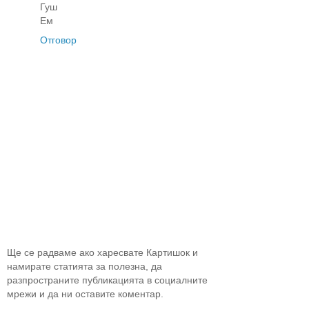
Гуш
Ем
Отговор
Ще се радваме ако харесвате Картишок и
намирате статията за полезна, да
разпространите публикацията в социалните
мрежи и да ни оставите коментар.