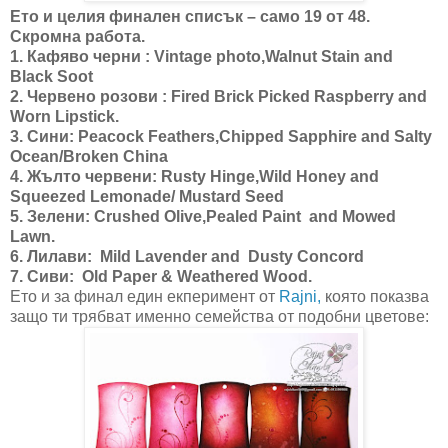
Ето и целия финален списък – само 19 от 48.
Скромна работа.
1. Кафяво черни : Vintage photo,Walnut Stain and
Black Soot
2. Червено розови : Fired Brick Picked Raspberry and
Worn Lipstick.
3. Сини: Peacock Feathers,Chipped Sapphire and Salty
Ocean/Broken China
4. Жълто червени: Rusty Hinge,Wild Honey and
Squeezed Lemonade/ Mustard Seed
5. Зелени: Crushed Olive,Pealed Paint and Mowed
Lawn.
6. Лилави: Mild Lavender and Dusty Concord
7. Сиви: Old Paper & Weathered Wood.
Ето и за финал един екперимент от
Rajni,
която показва
защо ти трябват именно семейства от подобни цветове: