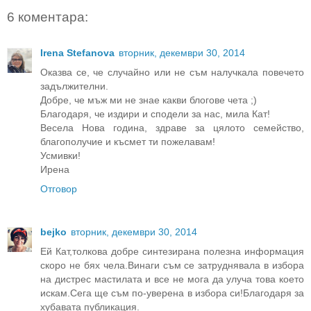
6 коментара:
Irena Stefanova
вторник, декември 30, 2014
Оказва се, че случайно или не съм налучкала повечето
задължителни.
Добре, че мъж ми не знае какви блогове чета ;)
Благодаря, че издири и сподели за нас, мила Кат!
Весела Нова година, здраве за цялото семейство,
благополучие и късмет ти пожелавам!
Усмивки!
Ирена
Отговор
bejko
вторник, декември 30, 2014
Ей Кат,толкова добре синтезирана полезна информация
скоро не бях чела.Винаги съм се затруднявала в избора
на дистрес мастилата и все не мога да улуча това което
искам.Сега ще съм по-уверена в избора си!Благодаря за
хубавата публикация.