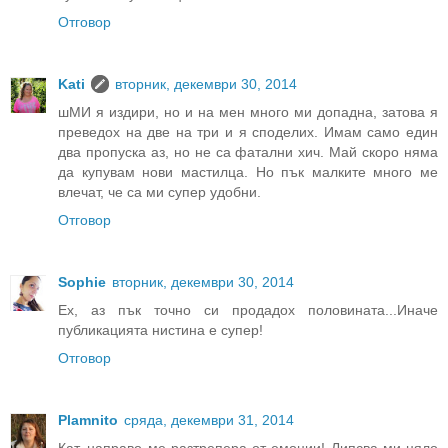
Отговор
Kati
вторник, декември 30, 2014
шМИ я издири, но и на мен много ми допадна, затова я
преведох на две на три и я споделих. Имам само един
два пропуска аз, но не са фатални хич. Май скоро няма
да купувам нови мастилца. Но пък малките много ме
влечат, че са ми супер удобни.
Отговор
Sophie
вторник, декември 30, 2014
Ех, аз пък точно си продадох половината...Иначе
публикацията нистина е супер!
Отговор
Plamnito
сряда, декември 31, 2014
Кат, направо ме разтрепера от емоции! Липсва ми цяло