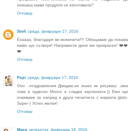
опишеш какви продукти си използвала?
Отговор
Stefi
сряда, февруари 17, 2016
Ехаааа, благодаря ви момичета!!!! Обещавам да покажа
какво ще сътворя! Направихте деня ми прекрасен! ❤️❤️
❤️
Отговор
Pepi
сряда, февруари 17, 2016
Ооо ..поздравления Джиджи,не знаех че рисуваш ..ама
това е чудесно..Много е сладка картинката-)) Еми ще
очакваме за напред и други печатчета с марката jijisto.
Super-) Успех желая!
Отговор
Маги
четвъртък, февруари 18, 2016