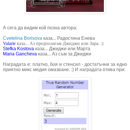
А сега да видим кой позна автора:
Cvetelina Borisova
каза... Радостина Енева
Valarie
каза... Аз предполагам Джиджи или Зара. :)
Stefka Kostova
каза... Джиджи или Марта
Maria Gancheva
каза... Аз съм за Джиджи
Наградата е: платно, боя и стенсил - достатъчни за едно
приятно микс медия омазване. :) И наградата отива при: