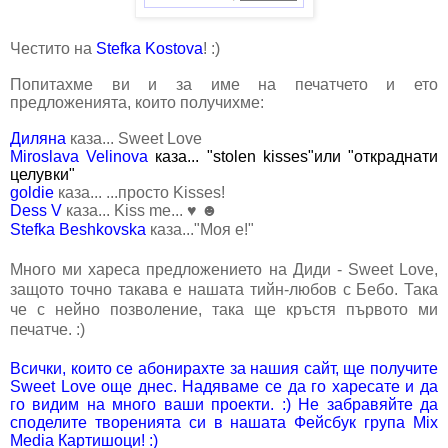
Честито на
Stefka Kostova
! :)
Попитахме ви и за име на печатчето и ето
предложенията, които получихме:
Диляна
каза... Sweet Love
Miroslava Velinova
каза... "stolen kisses"или "откраднати
целувки"
goldie
каза... ...просто Kisses!
Dess V
каза... Kiss me... ♥ ☻
Stefka Beshkovska
каза..."Моя е!"
Много ми хареса предложението на Диди - Sweet Love,
защото точно такава е нашата тийн-любов с Бебо. Така
че с нейно позволение, така ще кръстя първото ми
печатче. :)
Всички, които се абонирахте за нашия сайт, ще получите
Sweet Love още днес. Надяваме се да го харесате и да
го видим на много ваши проекти. :) Не забравяйте да
споделите творенията си в нашата Фейсбук група Mix
Media Картишоци!
:)