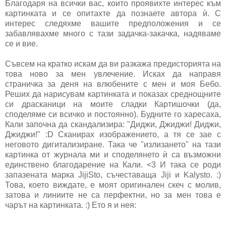
Благодаря на всички вас, които проявихте интерес към
картинката и се опитахте да познаете автора ѝ. С
интерес следяхме вашите предположения и се
забавлявахме много с тази задачка-закачка, надяваме
се и вие.
Съвсем на кратко искам да ви разкажа предисторията на
това ново за мен увлечение. Исках да направя
страничка за деня на влюбените с мен и моя Бебо.
Реших да нарисувам картинката и показах среднощните
си драсканици на моите сладки Картишочки (да,
споделяме си всичко и постоянно). Будните го харесаха,
Кали започна да скандализира: "Диджи, Джиджи! Диджи,
Джиджи!" :D Сканирах изображението, а тя се зае с
неговото дигитализиране. Така че "излизането" на тази
картинка от журнала ми и споделянето ѝ са възможни
единствено благодарение на Кали. <3 И така се роди
запазената марка JijiSto, съчеставаща Jiji и Kalysto. :)
Това, което виждате, е моят оригинален скеч с молив,
затова и линиите не са перфектни, но за мен това е
чарът на картинката. :) Ето я и нея: