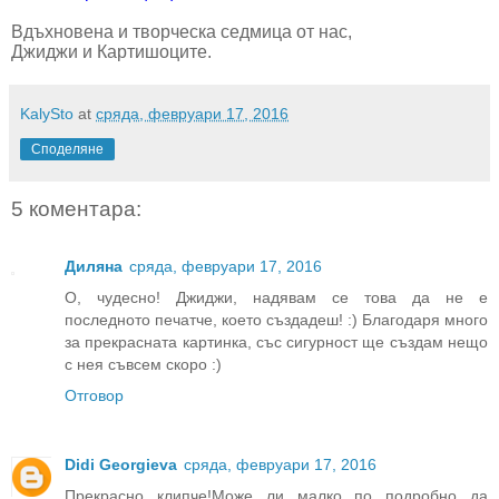
Вдъхновена и творческа седмица от нас,
Джиджи и Картишоците.
KalySto
at
сряда, февруари 17, 2016
Споделяне
5 коментара:
Диляна
сряда, февруари 17, 2016
О, чудесно! Джиджи, надявам се това да не е
последното печатче, което създадеш! :) Благодаря много
за прекрасната картинка, със сигурност ще създам нещо
с нея съвсем скоро :)
Отговор
Didi Georgieva
сряда, февруари 17, 2016
Прекрасно клипче!Може ли малко по подробно да