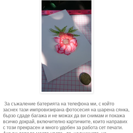
За съжаление батерията на телефона ми, с който
заснех тази импровизирана фотосесия на шарена сянка,
бързо сдаде багажа и не можах да ви снимам и покажа
всичко докрай, включително картичките, които направих
с този прекрасен и много удобен за работа сет печати.