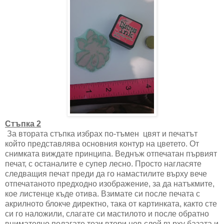
Стъпка 2
За втората стъпка избрах по-тъмен цвят и печатът
който представлява основния контур на цветето. От
снимката виждате принципа. Веднъж отпечатан първият
печат, с останалите е супер лесно. Просто нагласяте
следващия печат преди да го намастилите върху вече
отпечатаното предходно изображение, за да натъкмите,
кое листенце къде отива. Взимате си после печата с
акрилното блокче директно, така от картинката, както сте
си го наложили, слагате си мастилото и после обратно
внимателно полагате този втори нов слой върху базата и