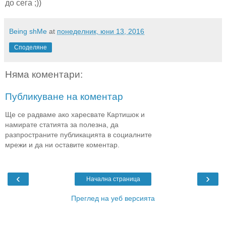
до сега ;))
Being shMe
at
понеделник, юни 13, 2016
Споделяне
Няма коментари:
Публикуване на коментар
Ще се радваме ако харесвате Картишок и
намирате статията за полезна, да
разпространите публикацията в социалните
мрежи и да ни оставите коментар.
‹
›
Начална страница
Преглед на уеб версията