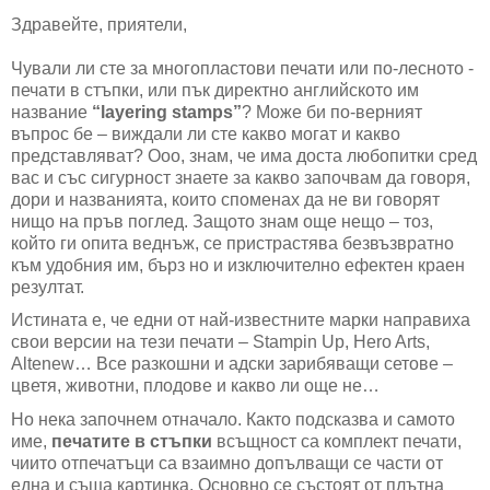
Здравейте, приятели,
Чували ли сте за многопластови печати или по-лесното -
печати в стъпки, или пък директно английското им
название
“layering stamps”
?
Може би по-верният
въпрос бе – виждали ли сте какво могат и какво
представляват? Ооо, знам, че има доста любопитки сред
вас и със сигурност знаете за какво започвам да говоря,
дори и названията, които споменах да не ви говорят
нищо на пръв поглед. Защото знам още нещо – тоз,
който ги опита веднъж, се пристрастява безвъзвратно
към удобния им, бърз но и изключително ефектен краен
резултат.
Истината е, че едни от най-известните марки направиха
свои версии на тези печати –
Stampin Up, Hero Arts,
Altenew…
Все разкошни и адски зарибяващи сетове –
цветя, животни, плодове и какво ли още не…
Но нека започнем отначало. Както подсказва и самото
име,
печатите в стъпки
всъщност са комплект печати,
чиито отпечатъци са взаимно допълващи се части от
една и съща картинка. Основно се състоят от плътна