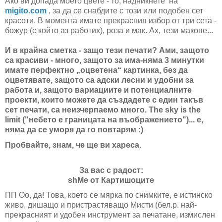
Ако ви допада моето цвете - то, надникнете на
migito.com
, за да се снабдите с този или подобен сет
красоти. В момента имате прекрасния избор от три сета -
божур (с който аз работих), роза и мак. Ах, тези макове...
И в крайна сметка - защо тези печати? Ами, защото
са красиви - много, защото за има-няма 3 минутки
имате перфектно „оцветена“ картинка, без да
оцветявате, защото са адски лесни и удобни за
работа и, защото вариациите и потенциалните
проекти, които можете да създадете с един такъв
сет печати, са неизчерпаемо много. The sky is the
limit ("небето е границата на въображението")... е,
няма да се уморя да го повтарям :)
Пробвайте, знам, че ще ви хареса.
За вас с радост:
shMe
от Картишоците
ПП Оо, да! Това, което се мярка по снимките, е истинско
живо, дишащо и пристрастяващо Мисти (бел.р. най-
прекрасният и удобен инструмент за печатане, измислен