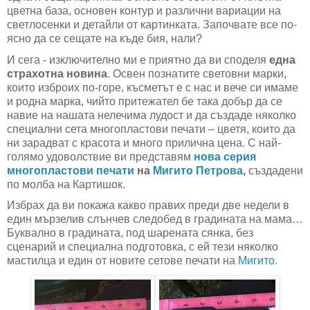
цветна база, основен контур и различни вариации на
светлосенки и детайли от картинката. Започвате все по-
ясно да се сещате на къде бия, нали?
И сега - изключително ми е приятно да ви споделя
една
страхотна новина
. Освен познатите световни марки,
които изброих по-горе, късметът е с нас и вече си имаме
и родна марка, чийто притежател бе така добър да се
навие на нашата нелечима лудост и да създаде няколко
специални сета многопластови печати – цветя, които да
ни зарадват с красота и много прилична цена. С най-
голямо удоволствие ви представям
нова серия
многопластови печати
на
Мигито Петрова
,
създадени
по молба на Картишок.
Избрах да ви покажа какво правих преди две недели в
един мързелив слънчев следобед в градината на мама…
Буквално в градината, под шарената сянка, без
сценарий и специална подготовка, с ей тези няколко
мастилца и един от новите сетове печати на
Мигито.