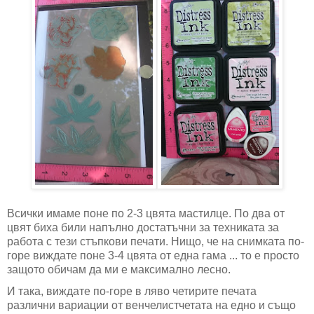
Всички имаме поне по 2-3 цвята мастилце. По два от
цвят биха били напълно достатъчни за техниката за
работа с тези стъпкови печати. Нищо, че на снимката по-
горе виждате поне 3-4 цвята от една гама ... то е просто
защото обичам да ми е максимално лесно.
И така, виждате по-горе в ляво четирите печата
различни вариации от венчелистчетата на едно и също