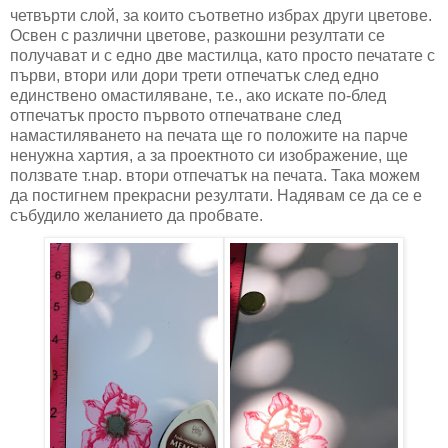
четвърти слой, за които съответно избрах други цветове.
Освен с различни цветове, разкошни резултати се
получават и с едно две мастилца, като просто печатате с
първи, втори или дори трети отпечатък след едно
единствено омастиляване, т.е., ако искате по-блед
отпечатък просто първото отпечатване след
намастиляването на печата ще го положите на парче
ненужна хартия, а за проектното си изображение, ще
ползвате т.нар. втори отпечатък на печата. Така можем
да постигнем прекрасни резултати. Надявам се да се е
събудило желанието да пробвате.