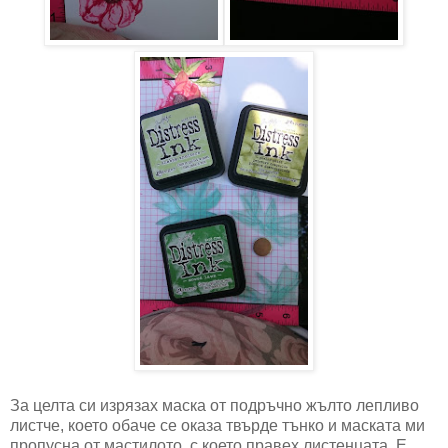
За целта си изрязах маска от подръчно жълто лепливо
листче, което обаче се оказа твърде тънко и маската ми
пропусна от мастилото, с което правех листенцата. Е,