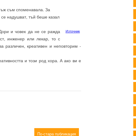
днъж съм споменавала. За
а се надушват, тъй беше казал
Дори и човек да не се ражда
Източник
ст, инженер или лекар, то с
ва различен, креативен и неповторим -
ативността и този род хора. А ако ви е
По-стара публикация