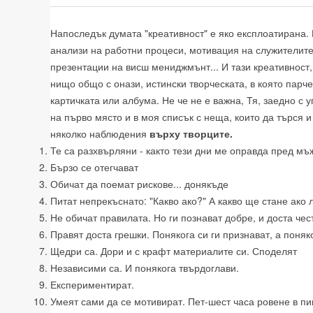
Напоследък думата "креативност" е яко експлоатирана. 
анализи на работни процеси, мотивация на служителите,
презентации на висш мениджмънт... И тази креативност,
нищо общо с онази, истински творческата, в която парч
картичката или албума. Не че не е важна, Тя, заедно с
на първо място и в моя списък с неща, които да търся 
няколко наблюдения
върху творците.
Те са разхвърляни - както тези дни ме оправда пред мъ
Бързо се отегчават
Обичат да поемат рискове... донякъде
Питат непрекъснато: "Какво ако?" А какво ще стане ако 
Не обичат правилата. Но ги познават добре, и доста чес
Правят доста грешки. Понякога си ги признават, а поняк
Щедри са. Дори и с крафт материалите си. Споделят
Независими са. И понякога твърдоглави.
Експериментират.
Умеят сами да се мотивират. Пет-шест часа ровене в пин