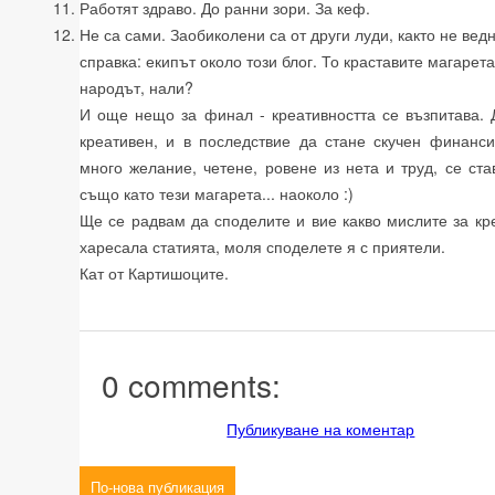
Работят здраво. До ранни зори. За кеф.
Не са сами. Заобиколени са от други луди, както не ве
справка: екипът около този блог. То краставите магарет
народът, нали?
И още нещо за финал - креативността се възпитава. 
креативен, и в последствие да стане скучен финанси
много желание, четене, ровене из нета и труд, се ста
също като тези магарета... наоколо :)
Ще се радвам да споделите и вие какво мислите за кре
харесала статията, моля споделете я с приятели.
Кат от Картишоците.
0 comments:
Публикуване на коментар
По-нова публикация