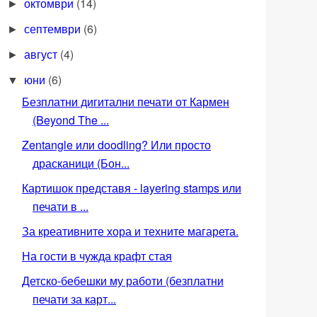
октомври
(14)
►
септември
(6)
►
август
(4)
►
юни
(6)
▼
Безплатни дигитални печати от Кармен
(Beyond The ...
Zentangle или doodling? Или просто
драсканици (Бон...
Картишок представя - layering stamps или
печати в ...
За креативните хора и техните магарета.
На гости в чужда крафт стая
Детско-бебешки му работи (безплатни
печати за карт...