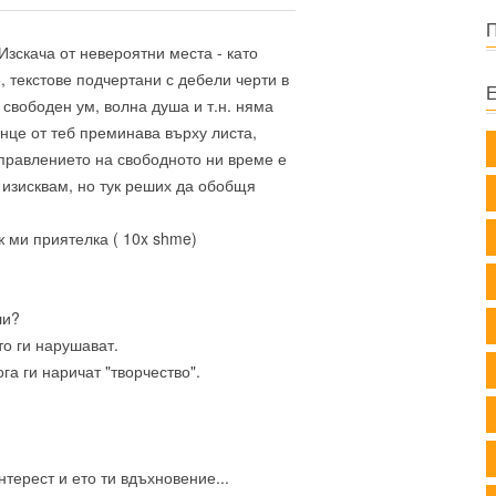
Изскача от невероятни места - като
 текстове подчертани с дебели черти в
 свободен ум, волна душа и т.н. няма
енце от теб преминава върху листа,
 управлението на свободното ни време е
и изисквам, но тук реших да обобщя
ж ми приятелка ( 10x shme)
ли?
то ги нарушават.
ога ги наричат "творчество".
терест и ето ти вдъхновение...