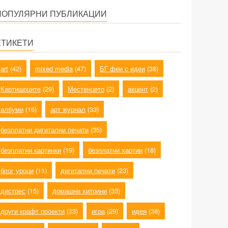
ПОПУЛЯРНИ ПУБЛИКАЦИИ
ЕТИКЕТИ
art
(42)
mixed media
(47)
БГ феи с идеи
(38)
Картишоците
(29)
Местенцето
(2)
акцент
(2)
албуми
(16)
арт журнал
(33)
безплатни дигитални печати
(35)
безплатни картинки
(19)
безплатни хартии
(18)
блог уроци
(11)
дигитални печати
(23)
дистрес
(15)
домашни хитрини
(33)
други крафт проекти
(23)
игра
(29)
идея
(38)