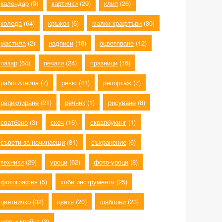
календар
(9)
картички
(29)
клип
(26)
коледа
(64)
кръжок
(6)
малки крафтъри
(30)
мастила
(2)
надписи
(10)
оцветяване
(12)
пазар
(64)
печати
(24)
празници
(16)
работилница
(7)
ревю
(41)
репортаж
(7)
рециклиране
(21)
речник
(1)
рисуване
(8)
сватбено
(3)
скеч
(16)
скрапбукинг
(1)
съвети за начинаещи
(81)
съхранение
(6)
техники
(29)
уроци
(62)
фото-уроци
(8)
фотография
(5)
хоби инструменти
(25)
цветничко
(32)
цветя
(20)
шаблони
(23)
шев и кройка
(3)