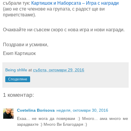
събрали тук:
Картишок и Наборсата – Игра с награди
(ако не сте членове на групата, с радост ще ви
приветстваме).
Очаквайте ни съвсем скоро с нова игра и нови награди.
Поздрави и усмивки,
Екип Картишок
Being shMe
at
събота, октомври 29, 2016
Споделяне
1 коментар:
Cvetelina Borisova
неделя, октомври 30, 2016
Ехаа... не мога да повярвам :) Много... ама много ме
зарадвахте :) Много Ви Благодаря :)