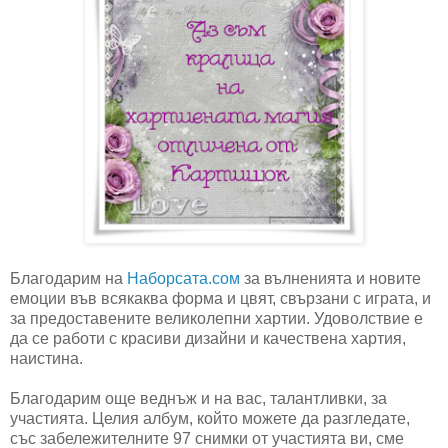
Благодарим на
Наборсата.сом
за вълненията и новите
емоции във всякаква форма и цвят, свързани с играта, и
за предоставените великолепни хартии. Удоволствие е
да се работи с красиви дизайни и качествена хартия,
наистина.
Благодарим още веднъж и на вас, талантливки, за
участията. Целия албум, който можете да разгледате,
със забележителните 97 снимки от участията ви, сме