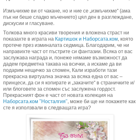
Измъчихме ви от чакане, но и ние се „измъчихме“ (ама
пък ни беше сладко мъчението) цял ден в разглеждане,
дискусии и гласуване.
Толкова много красиви творения и вложена страст ни
показахте в играта на
Картишок и Наборсата.ком
, която
протече през изминалата седмица. Благодарим, че ни
направихте част от пъстрите си фантазии. Всяка от вас
заслужава награда и, понеже нямаме възможност да
дадем предметна такава на всички, а искаме да ви
подарим нещичко за спомен, Кали изработи тази
прекрасна виртуална значка за всяка една от вас –
принцеси, да си я копирате и „закачите“ в страничките и/
или блоговете за спомен със заслужена гордост.
Прекрасният фон е част от новата колекция на
Наборсата.ком "Носталгия"
, може би ще ни покажете как
сте я използвали в следващата игра?