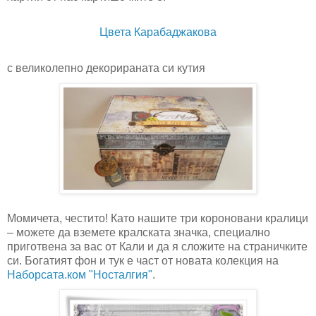
Цвета Карабаджакова
с великолепно декорираната си кутия
Момичета, честито! Като нашите три короновани кралици
– можете да вземете кралската значка, специално
приготвена за вас от Кали и да я сложите на страничките
си. Богатият фон и тук е част от новата колекция на
Наборсата.ком "Носталгия"
.