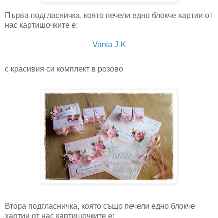
Първа подгласничка, която печели едно блокче хартии от
нас картишочките е:
Vania J-K
с красивия си комплект в розово
Втора подгласничка, която също печели едно блокче
хартии от нас картишочките е: