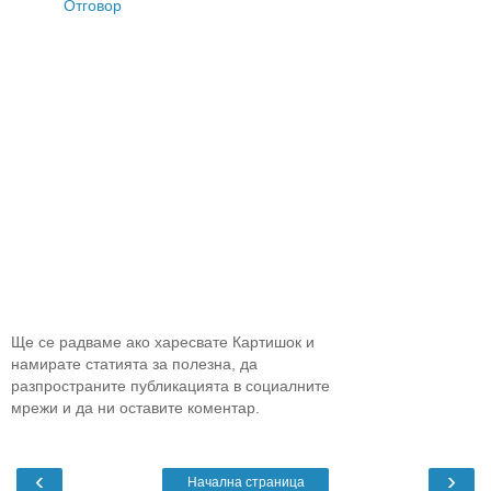
Отговор
Ще се радваме ако харесвате Картишок и
намирате статията за полезна, да
разпространите публикацията в социалните
мрежи и да ни оставите коментар.
‹
›
Начална страница