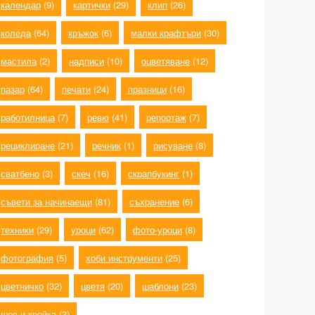
календар
(9)
картички
(29)
клип
(26)
коледа
(64)
кръжок
(6)
малки крафтъри
(30)
мастила
(2)
надписи
(10)
оцветяване
(12)
пазар
(64)
печати
(24)
празници
(16)
работилница
(7)
ревю
(41)
репортаж
(7)
рециклиране
(21)
речник
(1)
рисуване
(8)
сватбено
(3)
скеч
(16)
скрапбукинг
(1)
съвети за начинаещи
(81)
съхранение
(6)
техники
(29)
уроци
(62)
фото-уроци
(8)
фотография
(5)
хоби инструменти
(25)
цветничко
(32)
цветя
(20)
шаблони
(23)
шев и кройка
(3)