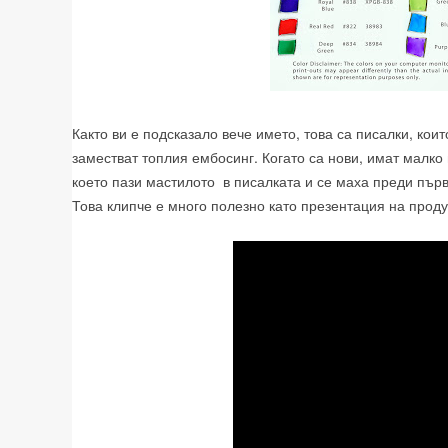
Както ви е подсказало вече името, това са писалки, ко
заместват топлия ембосинг. Когато са нови, имат малко
което пази мастилото в писалката и се маха преди първ
Това клипче е много полезно като презентация на проду