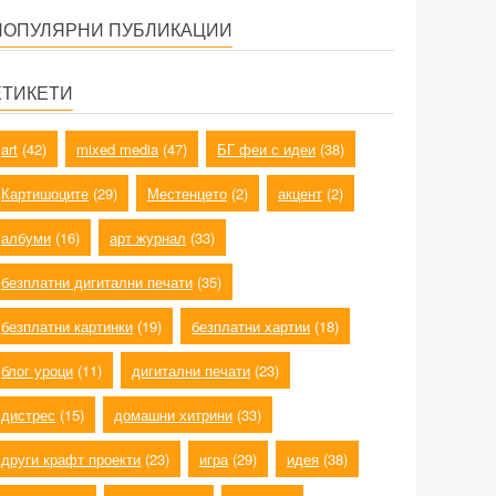
ПОПУЛЯРНИ ПУБЛИКАЦИИ
ЕТИКЕТИ
art
(42)
mixed media
(47)
БГ феи с идеи
(38)
Картишоците
(29)
Местенцето
(2)
акцент
(2)
албуми
(16)
арт журнал
(33)
безплатни дигитални печати
(35)
безплатни картинки
(19)
безплатни хартии
(18)
блог уроци
(11)
дигитални печати
(23)
дистрес
(15)
домашни хитрини
(33)
други крафт проекти
(23)
игра
(29)
идея
(38)