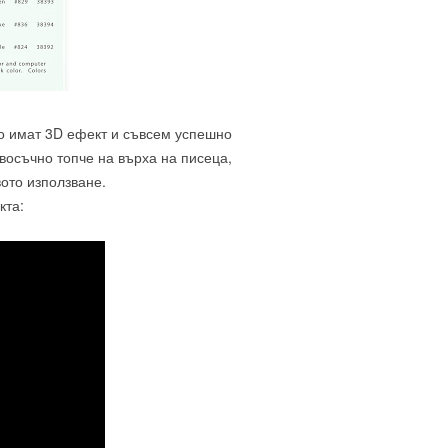
ито имат 3D ефект и съвсем успешно
 восъчно топче на върха на писеца,
ото използване.
кта: