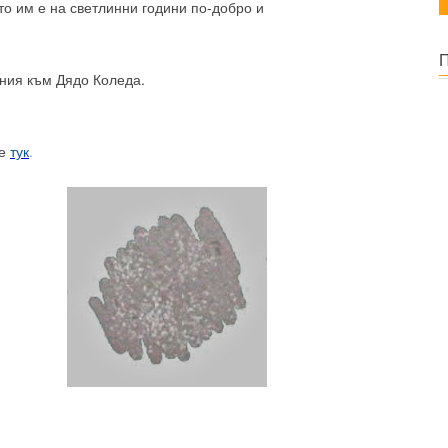
то им е на светлинни години по-добро и
ания към Дядо Коледа.
те
тук
.