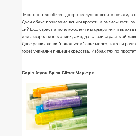
Много от нас обичат до кротка лудост своите печати, а
Дали обаче познаваме всички красоти и възможности за 
си? Ехх, страстта по алкохолните маркери или пък аква
или акварелните моливи, ами, да, с тази страст май жив
Днес реших да ви "понадъхам" още малко, като ви разка
горе) уникални пишещи средства. Избрах тях по проста
Copic Atyou Spica Glitter Маркери