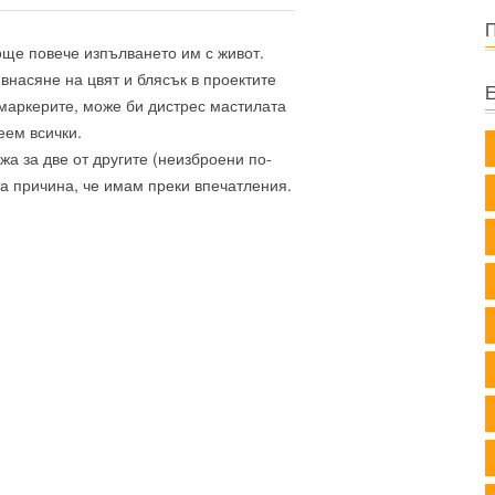
 още повече изпълването им с живот.
внасяне на цвят и блясък в проектите
 маркерите, може би дистрес мастилата
еем всички.
жа за две от другите (неизброени по-
та причина, че имам преки впечатления.