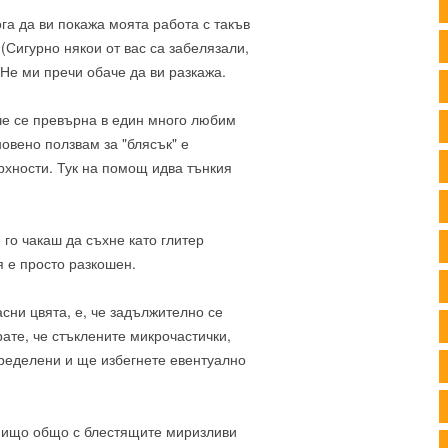
га да ви покажа моята работа с такъв
(Сигурно някои от вас са забелязали,
 Не ми пречи обаче да ви разкажа.
че се превърна в един много любим
кновено ползвам за "блясък" е
рхности. Тук на помощ идва тънкия
го чакаш да съхне като глитер
я е просто разкошен.
сни цвята, е, че задължително се
ате, че стъклените микрочастички,
пределени и ще избегнете евентуално
 нищо общо с блестящите миризливи