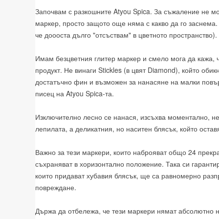
Започвам с разкошните Atyou Spica. За съжаление не мо
маркер, просто защото още няма с какво да го заснема. 
че доооста дълго "отсъствам" в цветното пространство).
Имам безцветния глитер маркер и смело мога да кажа, 
продукт. Не винаги Stickles (в цвят Diamond), който оби
достатъчно фин и възможен за нанасяне на малки повъ
писец на Atyou Spica-та.
Изключително лесно се нанася, изсъхва моментално, не 
лепилата, а деликатния, но наситен блясък, който остав
Важно за тези маркери, които наброяват общо 24 прекра
съхраняват в хоризонтално положение. Така си гарантир
които придават хубавия блясък, ще са равномерно раз
повреждане.
Държа да отбележа, че тези маркери нямат абсолютно