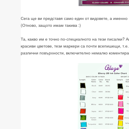
Сега ще ви представя само един от видовете, а именно 
(Отново, защото имам такива :)
Та, какво им е точно по-специалното на тези писалки? 
красиви цветове, тези маркери са почти всепишещи, т.е.
различни повърхности, включително немалко коментиран