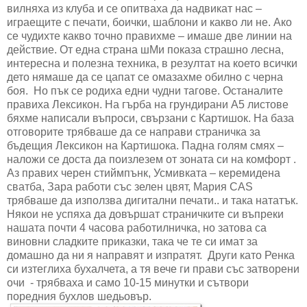
вилняха из клуба и се опитваха да надвикат нас –
играещите с печати, боички, шаблони и какво ли не. Ако
се чудихте какво точно правихме – имаше две линии на
действие. От една страна шМи показа страшно лесна,
интересна и полезна техника, в резултат на което всички
дето нямаше да се цапат се омазахме обилно с черна
боя. Но пък се родиха едни чудни тагове. Останалите
правиха Лексикон. На гърба на грундирани А5 листове
бяхме написали въпроси, свързани с Картишок. На база
отговорите трябваше да се направи страничка за
бъдещия Лексикон на Картишока. Падна голям смях –
наложи се доста да поизлезем от зоната си на комфорт .
Аз правих черен стиймпънк, Усмивката – керемидена
сватба, Зара работи със зелен цвят, Мария CAS
трябваше да използва дигитални печати.. и така нататък.
Някои не успяха да довършат страничките си въпреки
нашата почти 4 часова работилничка, но затова са
виновни сладките приказки, така че те си имат за
домашно да ни я направят и изпратят. Други като Ренка
си изтеглиха бухалчета, а тя вече ги прави със затворени
очи - трябваха и само 10-15 минутки и сътвори
поредния бухлов шедьовър.