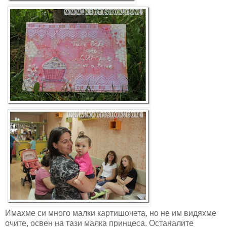
Имахме си много малки картишочета, но не им видяхме
очите, освен на тази малка принцеса. Останалите