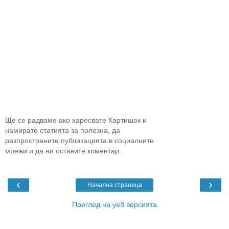
Ще се радваме ако харесвате Картишок и
намирате статията за полезна, да
разпространите публикацията в социалните
мрежи и да ни оставите коментар.
‹
›
Начална страница
Преглед на уеб версията