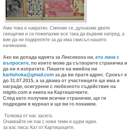
Ами това е накратко. Смяхме се, духнахме двете
свещички и си пожелахме все така да вървим напред, а
вие да ни подкрепяте за да има смисъл нашето
начинание.
Ако ви допада идеята за Лексикона ни,
ето линк с
въпросите
, по които може да сътворите страничка и
да ни я изпратите. Пишете на имейла ни
kartishoka@gmail.com
за да ви пратя адрес. Срокът е
до 31.07.2015, а за двама от участниците ще има и
награди, осигурени с любезното съдействие на
migito.com и екипа на Картишочките.
След като получим всички странички, ще ги
подредим в журнал и ще ви го покажем.
Толкова от нас засега.
Очаквайте ни пак с нови теми и щури идеи.
за вас писа: Кат от Картишоците.