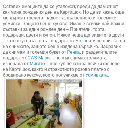
Оставих емоциите да се уталожат, преди да дам отчет
как мина рождения ден на Картишок. Но да ви кажа, още
ме държат трепета, радостта, вълнението и големите
усмивки. Защото беше хубаво. Имаше всички най-важни
съставки за един рожден ден – Приятели, торта,
подаръци, цветя и купон. Някои неща ще видите, а други
– като вкусната торта, подарък от
Бо
, почти не присъства
на снимките, защото беше изядена бързичко. Забравих
да снимам и големия букет от
Ренка
, и разделителите
подарък от
CAS Мари
….но пък снимах голямата
изненада от
Мигито
– цял куп печати за всички фенове
на Картишок, както и страхотното розово платно с
бродирано кексче, което получихме от
Усмивката
.