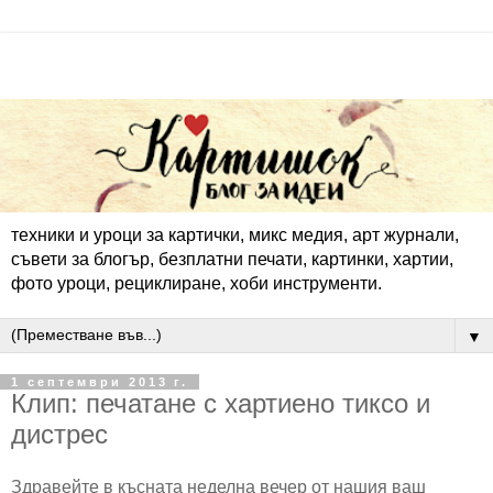
техники и уроци за картички, микс медия, арт журнали,
съвети за блогър, безплатни печати, картинки, хартии,
фото уроци, рециклиране, хоби инструменти.
▼
1 септември 2013 г.
Клип: печатане с хартиено тиксо и
дистрес
Здравейте в късната неделна вечер от нашия ваш