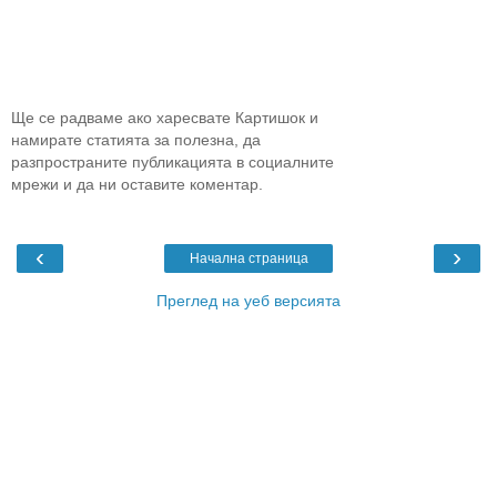
Ще се радваме ако харесвате Картишок и
намирате статията за полезна, да
разпространите публикацията в социалните
мрежи и да ни оставите коментар.
‹
›
Начална страница
Преглед на уеб версията