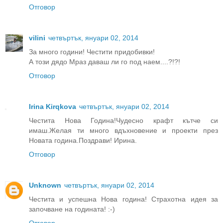
Отговор
vilini
четвъртък, януари 02, 2014
За много години! Честити придобивки!
А този дядо Мраз даваш ли го под наем....?!?!
Отговор
Irina Kirqkova
четвъртък, януари 02, 2014
Честита Нова Година!Чудесно крафт кътче си
имаш.Желая ти много вдъхновение и проекти през
Новата година.Поздрави! Ирина.
Отговор
Unknown
четвъртък, януари 02, 2014
Честита и успешна Нова година! Страхотна идея за
започване на годината! :-)
Отговор