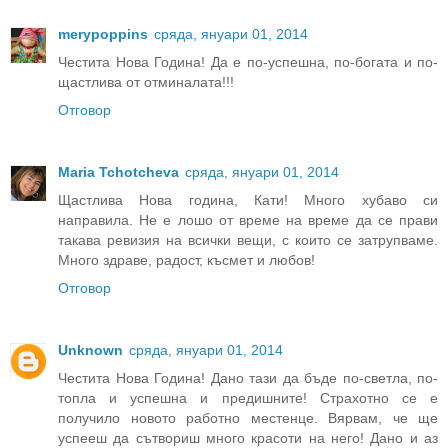
merypoppins
сряда, януари 01, 2014
Честита Нова Година! Да е по-успешна, по-богата и по-
щастлива от отминалата!!!
Отговор
Maria Tchotcheva
сряда, януари 01, 2014
Щастлива Нова година, Кати! Много хубаво си
направила. Не е лошо от време на време да се прави
такава ревизия на всички вещи, с които се затрупваме.
Много здраве, радост, късмет и любов!
Отговор
Unknown
сряда, януари 01, 2014
Честита Нова Година! Дано тази да бъде по-светла, по-
топла и успешна и предишните! Страхотно се е
получило новото работно местенце. Вярвам, че ще
успееш да сътвориш много красоти на него! Дано и аз