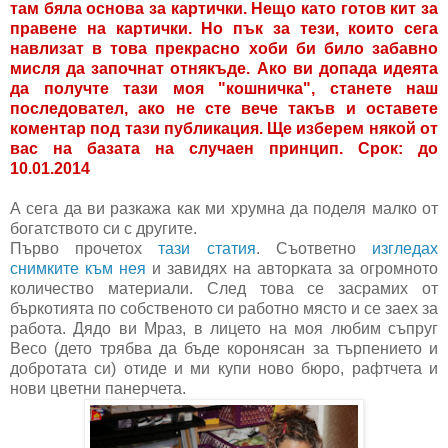
там бяла основа за картички. Нещо като готов кит за
правене на картички. Но пък за тези, които сега
навлизат в това прекрасно хоби би било забавно
мисля да започнат отнякъде. Ако ви допада идеята
да получте тази моя "кошничка", станете наш
последовател, ако не сте вече такъв и оставете
коментар под тази публикация. Ще изберем някой от
вас на базата на случаен принцип. Срок: до
10.01.2014
А сега да ви разкажа как ми хрумна да поделя малко от
богатството си с другите.
Първо прочетох
тази статия
. Съответно
изгледах
снимките към нея
и завидях на авторката за огромното
количество материали. След това се засрамих от
бъркотията по собственото си работно място и се заех за
работа. Дядо ви Мраз, в лицето на моя любим съпруг
Весо (дето трябва да бъде коронясан за търпението и
добротата си) отиде и ми купи ново бюро, рафтчета и
нови цветни панерчета.