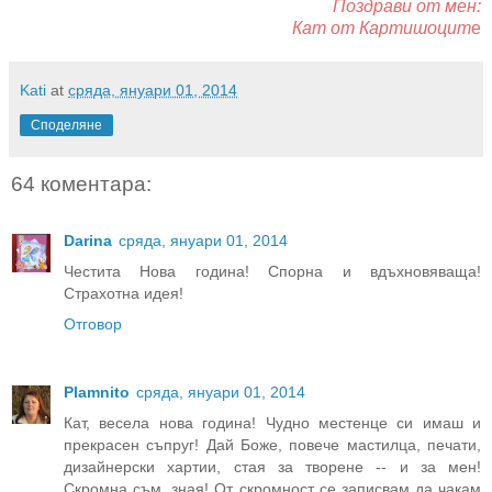
Поздрави от мен:
Кат от Картишоцит
е
Kati
at
сряда, януари 01, 2014
Споделяне
64 коментара:
Darina
сряда, януари 01, 2014
Честита Нова година! Спорна и вдъхновяваща!
Страхотна идея!
Отговор
Plamnito
сряда, януари 01, 2014
Кат, весела нова година! Чудно местенце си имаш и
прекрасен съпруг! Дай Боже, повече мастилца, печати,
дизайнерски хартии, стая за творене -- и за мен!
Скромна съм, зная! От скромност се записвам да чакам