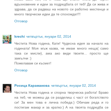
вдъхновение и идеи за подредбата от теб! Да си жива и
здрава, да се радваш на новото си работно местенце и
много творчески идеи да те спохождат!!!
Отговор
krechi
четвъртък, януари 02, 2014
Честита Нова година, Кати! Чудесна идея за начало на
годината! Моя мъж казва, че имам много неща( само
така си мисли), ама ако види твоите... просто ще
замълчи :)
Пожелавам си късмет!
Отговор
Росица Караманова
четвъртък, януари 02, 2014
Честита Нова година и спорна творческа работа! Браво
на теб, че можеш да се разделиш с част от богатството
си! За мен това е лична победа:) Обичам реда и го
постигам макар и за кратко:) А на твоята подредба се