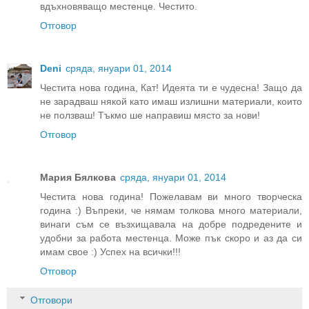
вдъхновяващо местенце. Честито.
Отговор
Deni
сряда, януари 01, 2014
Честита нова година, Кат! Идеята ти е чудесна! Защо да
не зарадваш някой като имаш излишни материали, които
не ползваш! Тъкмо ше направиш място за нови!
Отговор
Мария Бялкова
сряда, януари 01, 2014
Честита нова година! Пожелавам ви много творческа
година :) Въпреки, че нямам толкова много материали,
винаги съм се възхищавала на добре подредените и
удобни за работа местенца. Може пък скоро и аз да си
имам свое :) Успех на всички!!!
Отговор
Отговори