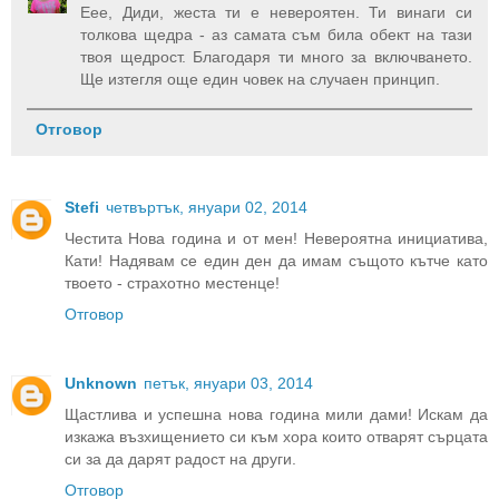
Еее, Диди, жеста ти е невероятен. Ти винаги си
толкова щедра - аз самата съм била обект на тази
твоя щедрост. Благодаря ти много за включването.
Ще изтегля още един човек на случаен принцип.
Отговор
Stefi
четвъртък, януари 02, 2014
Честита Нова година и от мен! Невероятна инициатива,
Кати! Надявам се един ден да имам същото кътче като
твоето - страхотно местенце!
Отговор
Unknown
петък, януари 03, 2014
Щастлива и успешна нова година мили дами! Искам да
изкажа възхищението си към хора които отварят сърцата
си за да дарят радост на други.
Отговор