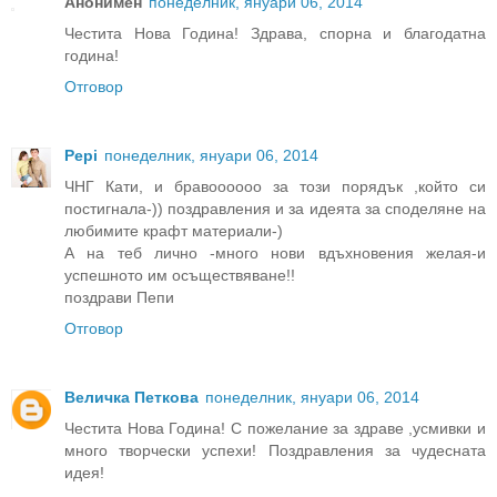
Анонимен
понеделник, януари 06, 2014
Честита Нова Година! Здрава, спорна и благодатна
година!
Отговор
Pepi
понеделник, януари 06, 2014
ЧНГ Кати, и бравоооооо за този порядък ,който си
постигнала-)) поздравления и за идеята за споделяне на
любимите крафт материали-)
А на теб лично -много нови вдъхновения желая-и
успешното им осъществяване!!
поздрави Пепи
Отговор
Величка Петкова
понеделник, януари 06, 2014
Честита Нова Година! С пожелание за здраве ,усмивки и
много творчески успехи! Поздравления за чудесната
идея!