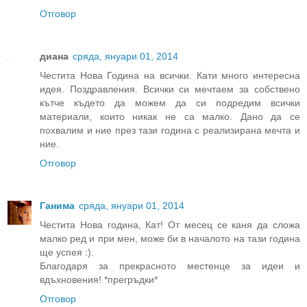
Отговор
диана
сряда, януари 01, 2014
Честита Нова Година на всички. Кати много интересна
идея. Поздравления. Всички си мечтаем за собствено
кътче където да можем да си подредим всички
материали, които никак не са малко. Дано да се
похвалим и ние през тази година с реализирана мечта и
ние.
Отговор
Ганима
сряда, януари 01, 2014
Честита Нова година, Кат! От месец се каня да сложа
малко ред и при мен, може би в началото на тази година
ще успея :).
Благодаря за прекрасното местенце за идеи и
вдъхновения! *прегръдки*
Отговор