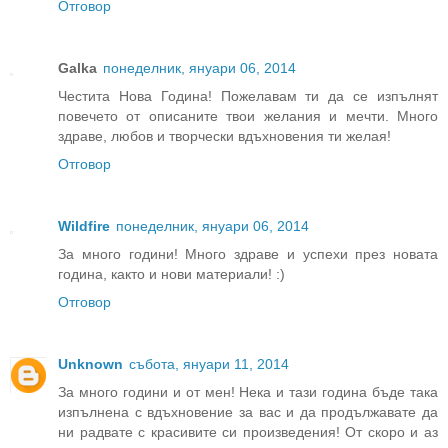
Отговор
Galka
понеделник, януари 06, 2014
Честита Нова Година! Пожелавам ти да се изпълнят
повечето от описаните твои желания и мечти. Много
здраве, любов и творчески вдъхновения ти желая!
Отговор
Wildfire
понеделник, януари 06, 2014
За много години! Много здраве и успехи през новата
година, както и нови материали! :)
Отговор
Unknown
събота, януари 11, 2014
За много години и от мен! Нека и тази година бъде така
изпълнена с вдъхновение за вас и да продължавате да
ни радвате с красивите си произведения! От скоро и аз