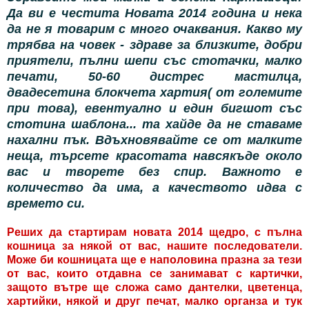
Да ви е честита Новата 2014 година и нека
да не я товарим с много очаквания. Какво му
трябва на човек - здраве за близките, добри
приятели, пълни шепи със стотачки, малко
печати, 50-60 дистрес мастилца,
двадесетина блокчета хартия( от големите
при това), евентуално и един бигшот със
стотина шаблона... та хайде да не ставаме
нахални пък. Вдъхновявайте се от малките
неща, търсете красотата навсякъде около
вас и творете без спир. Важното е
количество да има, а качеството идва с
времето си.
Реших да стартирам новата 2014 щедро, с пълна
кошница за някой от вас, нашите последователи.
Може би кошницата ще е наполовина празна за тези
от вас, които отдавна се занимават с картички,
защото вътре ще сложа само дантелки, цветенца,
хартийки, някой и друг печат, малко органза и тук