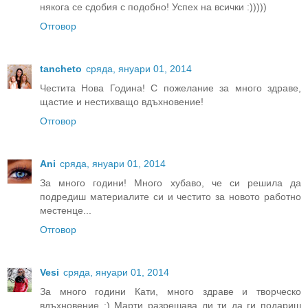
някога се сдобия с подобно! Успех на всички :)))))
Отговор
tancheto
сряда, януари 01, 2014
Честита Нова Година! С пожелание за много здраве,
щастие и нестихващо вдъхновение!
Отговор
Ani
сряда, януари 01, 2014
За много години! Много хубаво, че си решила да
подредиш материалите си и честито за новото работно
местенце...
Отговор
Vesi
сряда, януари 01, 2014
За много години Кати, много здраве и творческо
вдъхновение :) Марти разрешава ли ти да ги подариш