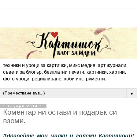
техники и уроци за картички, микс медия, арт журнали,
съвети за блогър, безплатни печати, картинки, хартии,
фото уроци, рециклиране, хоби инструменти.
▼
1 януари 2014 г.
Коментар ни остави и подарък си
вземи.
Здравейте мои малки и големи Картишоци!