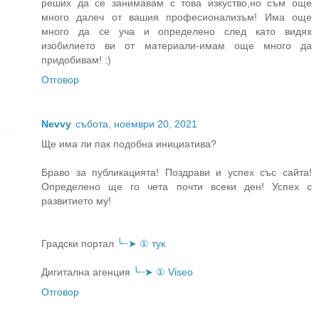
реших да се занимавам с това изкуство,но съм още
много далеч от вашия професионализъм! Има още
много да се уча и определено след като видях
изобилието ви от материали-имам още много да
придобивам! :)
Отговор
Nevvy
събота, ноември 20, 2021
Ще има ли пак подобна инициатива?
Браво за публикацията! Поздрави и успех със сайта!
Определено ще го чета почти всеки ден! Успех с
развитието му!
Градски портал
╰┈➤ ① тук
Дигитална агенция
╰┈➤ ① Viseo
Отговор