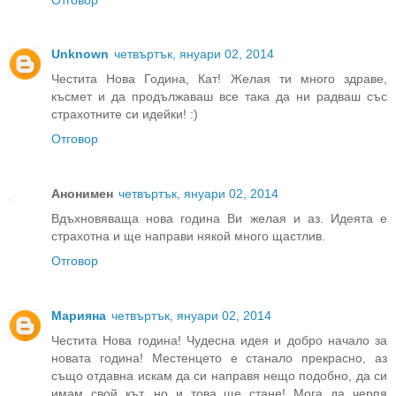
Unknown
четвъртък, януари 02, 2014
Честита Нова Година, Кат! Желая ти много здраве,
късмет и да продължаваш все така да ни радваш със
страхотните си идейки! :)
Отговор
Анонимен
четвъртък, януари 02, 2014
Вдъхновяваща нова година Ви желая и аз. Идеята е
страхотна и ще направи някой много щастлив.
Отговор
Марияна
четвъртък, януари 02, 2014
Честита Нова година! Чудесна идея и добро начало за
новата година! Местенцето е станало прекрасно, аз
също отдавна искам да си направя нещо подобно, да си
имам свой кът, но и това ще стане! Мога да черпя