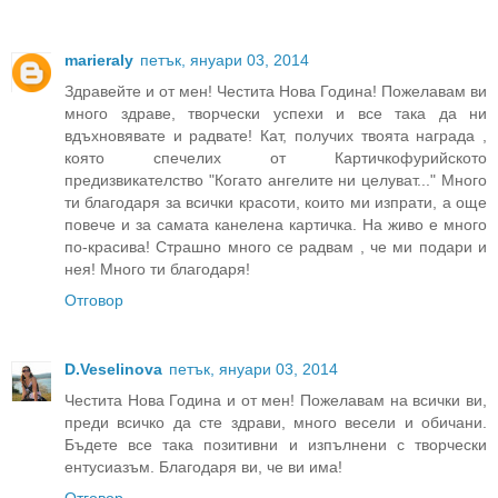
marieraly
петък, януари 03, 2014
Здравейте и от мен! Честита Нова Година! Пожелавам ви
много здраве, творчески успехи и все така да ни
вдъхновявате и радвате! Кат, получих твоята награда ,
която спечелих от Картичкофурийското
предизвикателство "Когато ангелите ни целуват..." Много
ти благодаря за всички красоти, които ми изпрати, а още
повече и за самата канелена картичка. На живо е много
по-красива! Страшно много се радвам , че ми подари и
нея! Много ти благодаря!
Отговор
D.Veselinova
петък, януари 03, 2014
Честита Нова Година и от мен! Пожелавам на всички ви,
преди всичко да сте здрави, много весели и обичани.
Бъдете все така позитивни и изпълнени с творчески
ентусиазъм. Благодаря ви, че ви има!
Отговор