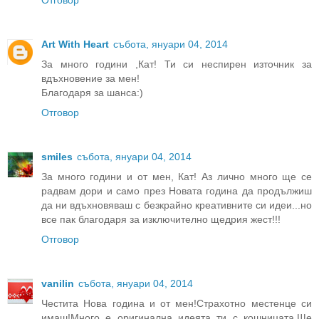
Art With Heart
събота, януари 04, 2014
За много години ,Кат! Ти си неспирен източник за
вдъхновение за мен!
Благодаря за шанса:)
Отговор
smiles
събота, януари 04, 2014
За много години и от мен, Кат! Аз лично много ще се
радвам дори и само през Новата година да продължиш
да ни вдъхновяваш с безкрайно креативните си идеи...но
все пак благодаря за изключително щедрия жест!!!
Отговор
vanilin
събота, януари 04, 2014
Честита Нова година и от мен!Страхотно местенце си
имаш!Много е оригинална идеята ти с кошницата.Ще