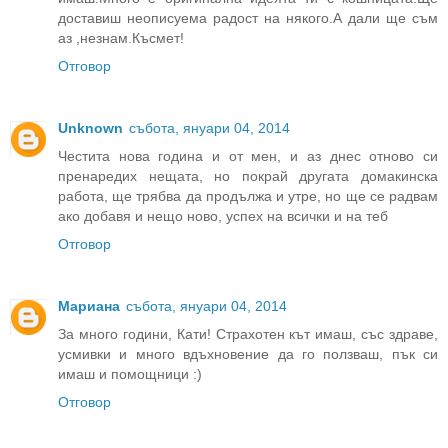
доставиш неописуема радост на някого.А дали ще съм
аз ,незнам.Късмет!
Отговор
Unknown
събота, януари 04, 2014
Честита нова година и от мен, и аз днес отново си
пренаредих нещата, но покрай другата домакинска
работа, ще трябва да продължа и утре, но ще се радвам
ако добавя и нещо ново, успех на всички и на теб
Отговор
Мариана
събота, януари 04, 2014
За много години, Кати! Страхотен кът имаш, със здраве,
усмивки и много вдъхновение да го ползваш, пък си
имаш и помощници :)
Отговор