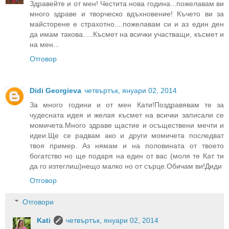
Здравейте и от мен! Честита нова година...пожелавам ви
много здраве и творческо вдъхновение! Къчето ви за
майсторене е страхотно....пожелавам си и аз един ден
да имам такова.....Късмет на всички участващи, късмет и
на мен...
Отговор
Didi Georgieva
четвъртък, януари 02, 2014
За много години и от мен Кати!Поздравявам те за
чудесната идея и желая късмет на всички записали се
момичета.Много здраве щастие и осъществени мечти и
идеи.Ще се радвам ако и други момичета последват
твоя пример. Аз нямам и на половината от твоето
богатство но ще подаря на един от вас (моля те Кат ти
да го изтеглиш)нещо малко но от сърце.Обичам ви!Диди
Отговор
Отговори
Kati
четвъртък, януари 02, 2014