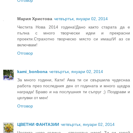
Отговор
Мария Христова
четвъртък, януари 02, 2014
Честита Нова 2014 година!Дано както старата да е
пълна с много творчески идеи и прекрасни
проекти.Страхотно творческо място си имаш!И аз се
включвам!
Отговор
kami_bonbona
четвъртък, януари 02, 2014
За много години, Кати! Ама ти си свършила чудеснаа
работа през последния ден от годината и много щедра
награда! Браво и на послушния ти съпруг ;) Поздрави и
целувки от мен!
Отговор
ЦВЕТНИ ФАНТАЗИИ
четвъртък, януари 02, 2014
Честита нова година - страхотна идея! Ти си герой