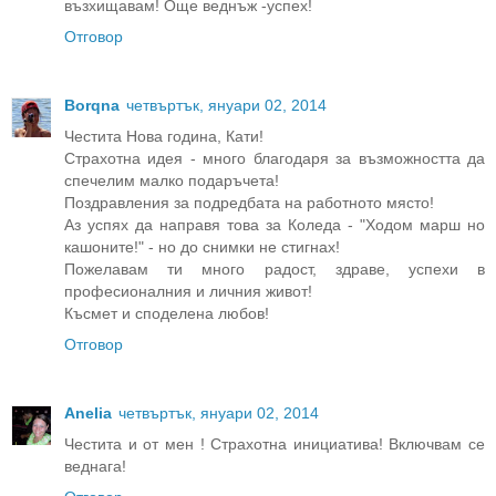
възхищавам! Още веднъж -успех!
Отговор
Borqna
четвъртък, януари 02, 2014
Честита Нова година, Кати!
Страхотна идея - много благодаря за възможността да
спечелим малко подаръчета!
Поздравления за подредбата на работното място!
Аз успях да направя това за Коледа - "Ходом марш но
кашоните!" - но до снимки не стигнах!
Пожелавам ти много радост, здраве, успехи в
професионалния и личния живот!
Късмет и споделена любов!
Отговор
Anelia
четвъртък, януари 02, 2014
Честита и от мен ! Страхотна инициатива! Включвам се
веднага!