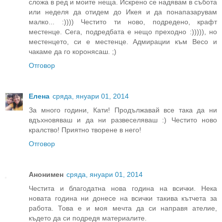
сложа в ред и моите неща. Искрено се надявам в събота
или неделя да отидем до Икея и да понапазарувам
малко... :)))) Честито ти ново, подредено, крафт
местенце. Сега, подредбата е нещо преходно :))))), но
местенцето, си е местенце. Адмирации към Весо и
чакаме да го коронясаш. ;)
Отговор
Елена
сряда, януари 01, 2014
За много години, Кати! Продължавай все така да ни
вдъхновяваш и да ни развеселяваш :) Честито ново
кралство! Приятно творене в него!
Отговор
Анонимен
сряда, януари 01, 2014
Честита и благодатна нова година на всички. Нека
новата година ни донесе на всички такива кътчета за
работа. Това е и моя мечта да си направя ателие,
където да си подредя материалите.