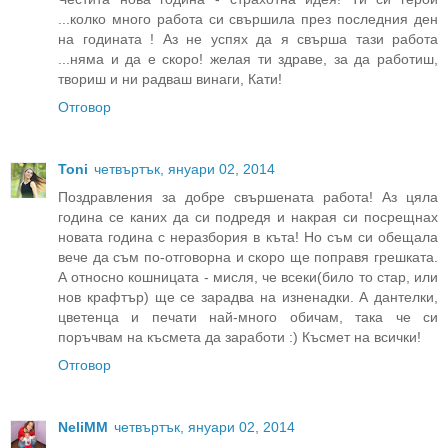
...колко много работа си свършила през последния ден
на годината ! Аз не успях да я свърша тази работа
...няма и да е скоро! желая ти здраве, за да работиш,
твориш и ни радваш винаги, Кати!
Отговор
Toni
четвъртък, януари 02, 2014
Поздравления за добре свършената работа! Аз цяла
година се каних да си подредя и накрая си посрещнах
новата година с неразбория в къта! Но съм си обещала
вече да съм по-отговорна и скоро ще поправя грешката.
А относно кошницата - мисля, че всеки(било то стар, или
нов крафтър) ще се зарадва на изненадки. А дантелки,
цветенца и печати най-много обичам, така че си
поръчвам на късмета да заработи :) Късмет на всички!
Отговор
NeliMM
четвъртък, януари 02, 2014