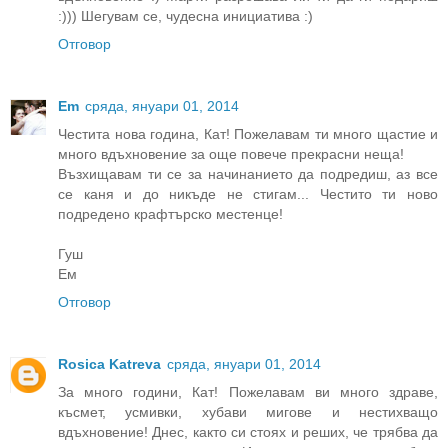
:))) Шегувам се, чудесна инициатива :)
Отговор
Em
сряда, януари 01, 2014
Честита нова година, Кат! Пожелавам ти много щастие и
много вдъхновение за още повече прекрасни неща!
Възхищавам ти се за начинанието да подредиш, аз все
се каня и до никъде не стигам... Честито ти ново
подредено крафтърско местенце!
Гуш
Ем
Отговор
Rosica Katreva
сряда, януари 01, 2014
За много години, Кат! Пожелавам ви много здраве,
късмет, усмивки, хубави мигове и нестихващо
вдъхновение! Днес, както си стоях и реших, че трябва да