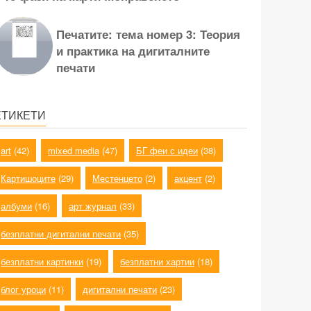
Печатите: тема номер 3: Теория
и практика на дигиталните
печати
ЕТИКЕТИ
art
(42)
mixed media
(47)
БГ феи с идеи
(38)
Картишоците
(29)
Местенцето
(2)
акцент
(2)
албуми
(16)
арт журнал
(33)
безплатни дигитални печати
(35)
безплатни картинки
(19)
безплатни хартии
(18)
блог уроци
(11)
дигитални печати
(23)