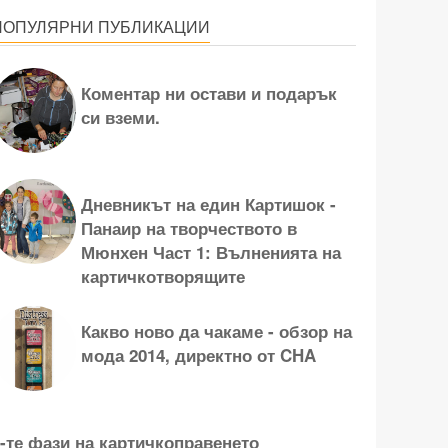
ПОПУЛЯРНИ ПУБЛИКАЦИИ
Коментар ни остави и подарък
си вземи.
Дневникът на един Картишок -
Панаир на творчеството в
Мюнхен Част 1: Вълненията на
картичкотворящите
Какво ново да чакаме - обзор на
мода 2014, директно от CHA
-те фази на картичкоправенето