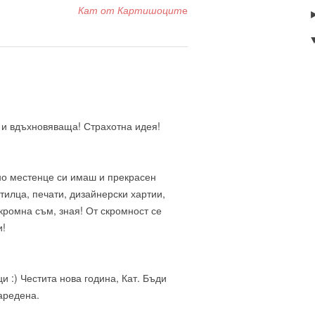
Кат от Картишоцит
е
 и вдъхновяваща! Страхотна идея!
дно местенце си имаш и прекрасен
тилца, печати, дизайнерски хартии,
Скромна съм, зная! От скромност се
и!
и :) Честита нова година, Кат. Бъди
заредена.