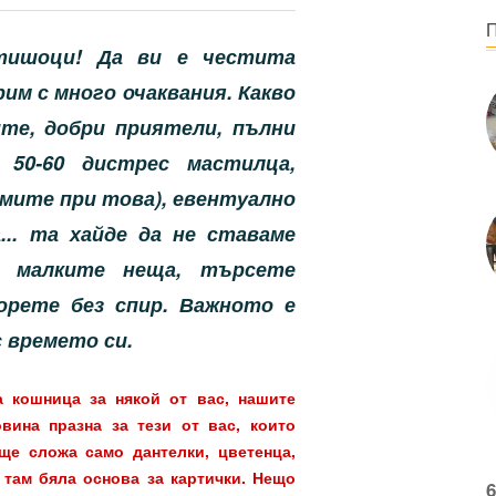
тишоци! Да ви е честита
рим с много очаквания. Какво
ите, добри приятели, пълни
 50-60 дистрес мастилца,
мите при това), евентуално
.. та хайде да не ставаме
т малките неща, търсете
орете без спир. Важното е
с времето си.
 кошница за някой от вас, нашите
ина празна за тези от вас, които
ще сложа само дантелки, цветенца,
к там бяла основа за картички. Нещо
6