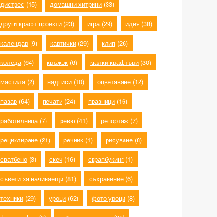
дистрес
(15)
домашни хитрини
(33)
други крафт проекти
(23)
игра
(29)
идея
(38)
календар
(9)
картички
(29)
клип
(26)
коледа
(64)
кръжок
(6)
малки крафтъри
(30)
мастила
(2)
надписи
(10)
оцветяване
(12)
пазар
(64)
печати
(24)
празници
(16)
работилница
(7)
ревю
(41)
репортаж
(7)
рециклиране
(21)
речник
(1)
рисуване
(8)
сватбено
(3)
скеч
(16)
скрапбукинг
(1)
съвети за начинаещи
(81)
съхранение
(6)
техники
(29)
уроци
(62)
фото-уроци
(8)