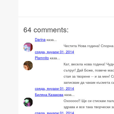
64 comments:
Darina
каза...
Честита Нова година! Спорна
сряда, януари 01, 2014
Plamnito
каза...
Кат, весела нова година! Чу
съпруг! Дай Боже, повече мас
стая за творене -- и за мен! 
записвам да чакам късмета с
сряда, януари 01, 2014
Биляна Казакова
каза...
Охооооо!! Ще си стискам палц
здрава и все така творчески 
сряда, януари 01, 2014