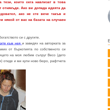
а тези, които сега навлизат в това
т отнякъде. Ако ви допада идеята да
едовател, ако не сте вече такъв и
м някой от вас на базата на случаен
огатството си с другите.
ките към нея
и завидях на авторката за
амих от бъркотията по собственото си
лицето на моя любим съпруг Весо (дето
и) отиде и ми купи ново бюро, рафтчета