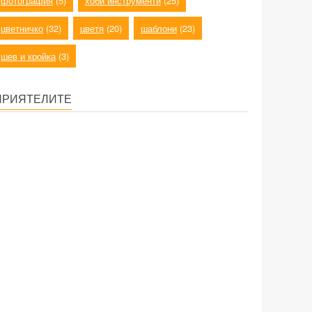
фотография
(5)
хоби инструменти
(25)
цветничко
(32)
цветя
(20)
шаблони
(23)
шев и кройка
(3)
ПРИЯТЕЛИТЕ