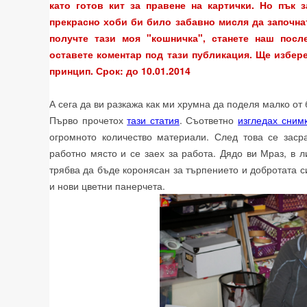
като готов кит за правене на картички. Но пък з
прекрасно хоби би било забавно мисля да започна
получте тази моя "кошничка", станете наш посл
оставете коментар под тази публикация. Ще избере
принцип. Срок: до 10.01.2014
А сега да ви разкажа как ми хрумна да поделя малко от б
Първо прочетох
тази статия
. Съответно
изгледах сним
огромното количество материали. След това се заср
работно място и се заех за работа. Дядо ви Мраз, в 
трябва да бъде коронясан за търпението и добротата с
и нови цветни панерчета.