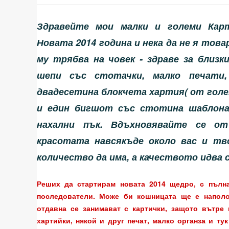
Здравейте мои малки и големи Кар
Новата 2014 година и нека да не я това
му трябва на човек - здраве за близк
шепи със стотачки, малко печати,
двадесетина блокчета хартия( от голе
и един бигшот със стотина шаблона.
нахални пък. Вдъхновявайте се о
красотата навсякъде около вас и тв
количество да има, а качеството идва 
Реших да стартирам новата 2014 щедро, с пълна
последователи. Може би кошницата ще е наполов
отдавна се занимават с картички, защото вътре 
хартийки, някой и друг печат, малко органза и ту