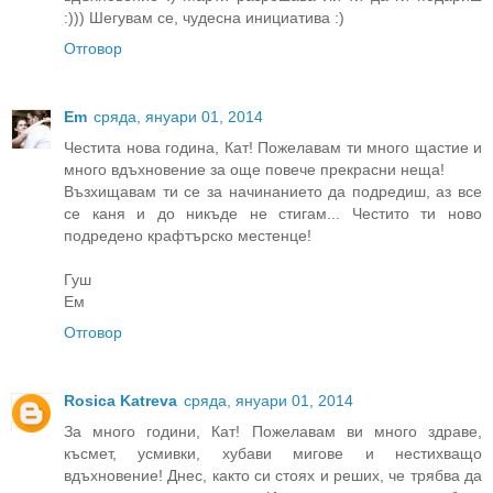
:))) Шегувам се, чудесна инициатива :)
Отговор
Em
сряда, януари 01, 2014
Честита нова година, Кат! Пожелавам ти много щастие и
много вдъхновение за още повече прекрасни неща!
Възхищавам ти се за начинанието да подредиш, аз все
се каня и до никъде не стигам... Честито ти ново
подредено крафтърско местенце!
Гуш
Ем
Отговор
Rosica Katreva
сряда, януари 01, 2014
За много години, Кат! Пожелавам ви много здраве,
късмет, усмивки, хубави мигове и нестихващо
вдъхновение! Днес, както си стоях и реших, че трябва да