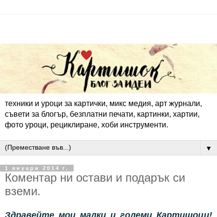
техники и уроци за картички, микс медия, арт журнали,
съвети за блогър, безплатни печати, картинки, хартии,
фото уроци, рециклиране, хоби инструменти.
▼
1 януари 2014 г.
Коментар ни остави и подарък си
вземи.
Здравейте мои малки и големи Картишоци!