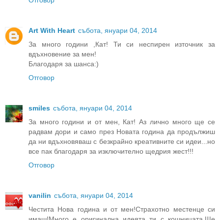
Art With Heart
събота, януари 04, 2014
За много години ,Кат! Ти си неспирен източник за
вдъхновение за мен!
Благодаря за шанса:)
Отговор
smiles
събота, януари 04, 2014
За много години и от мен, Кат! Аз лично много ще се
радвам дори и само през Новата година да продължиш
да ни вдъхновяваш с безкрайно креативните си идеи...но
все пак благодаря за изключително щедрия жест!!!
Отговор
vanilin
събота, януари 04, 2014
Честита Нова година и от мен!Страхотно местенце си
имаш!Много е оригинална идеята ти с кошницата.Ще