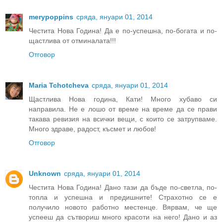
merypoppins
сряда, януари 01, 2014
Честита Нова Година! Да е по-успешна, по-богата и по-
щастлива от отминалата!!!
Отговор
Maria Tchotcheva
сряда, януари 01, 2014
Щастлива Нова година, Кати! Много хубаво си
направила. Не е лошо от време на време да се прави
такава ревизия на всички вещи, с които се затрупваме.
Много здраве, радост, късмет и любов!
Отговор
Unknown
сряда, януари 01, 2014
Честита Нова Година! Дано тази да бъде по-светла, по-
топла и успешна и предишните! Страхотно се е
получило новото работно местенце. Вярвам, че ще
успееш да сътвориш много красоти на него! Дано и аз