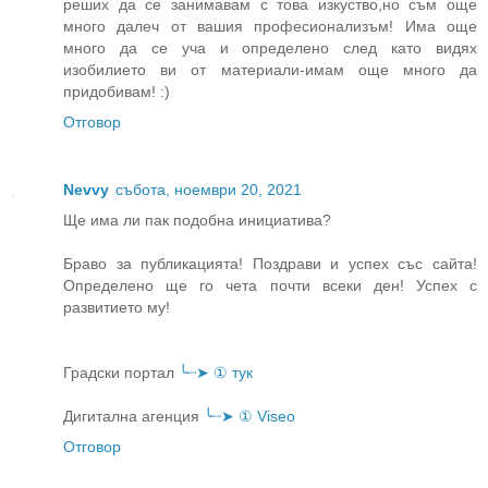
реших да се занимавам с това изкуство,но съм още
много далеч от вашия професионализъм! Има още
много да се уча и определено след като видях
изобилието ви от материали-имам още много да
придобивам! :)
Отговор
Nevvy
събота, ноември 20, 2021
Ще има ли пак подобна инициатива?
Браво за публикацията! Поздрави и успех със сайта!
Определено ще го чета почти всеки ден! Успех с
развитието му!
Градски портал
╰┈➤ ① тук
Дигитална агенция
╰┈➤ ① Viseo
Отговор