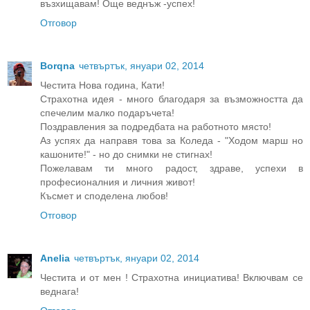
възхищавам! Още веднъж -успех!
Отговор
Borqna
четвъртък, януари 02, 2014
Честита Нова година, Кати!
Страхотна идея - много благодаря за възможността да
спечелим малко подаръчета!
Поздравления за подредбата на работното място!
Аз успях да направя това за Коледа - "Ходом марш но
кашоните!" - но до снимки не стигнах!
Пожелавам ти много радост, здраве, успехи в
професионалния и личния живот!
Късмет и споделена любов!
Отговор
Anelia
четвъртък, януари 02, 2014
Честита и от мен ! Страхотна инициатива! Включвам се
веднага!