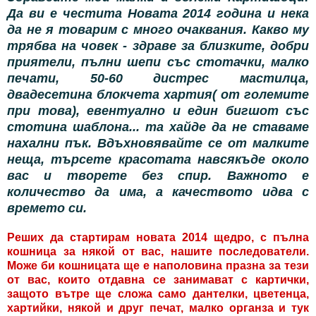
Да ви е честита Новата 2014 година и нека
да не я товарим с много очаквания. Какво му
трябва на човек - здраве за близките, добри
приятели, пълни шепи със стотачки, малко
печати, 50-60 дистрес мастилца,
двадесетина блокчета хартия( от големите
при това), евентуално и един бигшот със
стотина шаблона... та хайде да не ставаме
нахални пък. Вдъхновявайте се от малките
неща, търсете красотата навсякъде около
вас и творете без спир. Важното е
количество да има, а качеството идва с
времето си.
Реших да стартирам новата 2014 щедро, с пълна
кошница за някой от вас, нашите последователи.
Може би кошницата ще е наполовина празна за тези
от вас, които отдавна се занимават с картички,
защото вътре ще сложа само дантелки, цветенца,
хартийки, някой и друг печат, малко органза и тук