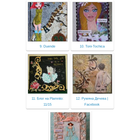
9. Duende
10. Toni-Tochica
11. Блог на Plamnito:
12. Румяна Дечева |
11/15
Facebook