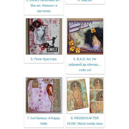
She art. Нежност и
пастелни
5. Поли Христова
6. B.A.D. Art: Не
забравяй да обичаш ...
себе си!
7. Ivet fantasy: A Happy
8. PASSION AFTER
Hello
DUSK: Mixed media пано