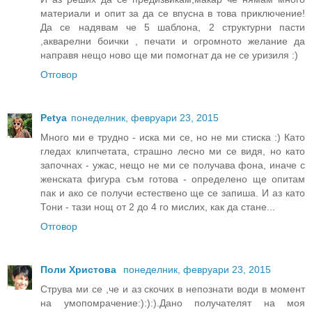
материали и опит за да се впусна в това приключение!
Да се надявам че 5 шаблона, 2 структурни пасти
,акварелни боички , печати и огромното желание да
направя нещо ново ще ми помогнат да не се уризиля :)
Отговор
Petya
понеделник, февруари 23, 2015
Много ми е трудно - иска ми се, но не ми стиска :) Като
гледах клипчетата, страшно лесно ми се видя, но като
започнах - ужас, нещо не ми се получава фона, иначе с
женската фигура съм готова - определено ще опитам
пак и ако се получи естествено ще се запиша. И аз като
Тони - тази нощ от 2 до 4 го мислих, как да стане...
Отговор
Поли Христова
понеделник, февруари 23, 2015
Струва ми се ,че и аз скочих в непознати води в момент
на умопомрачение:):):).Дано получателят на моя