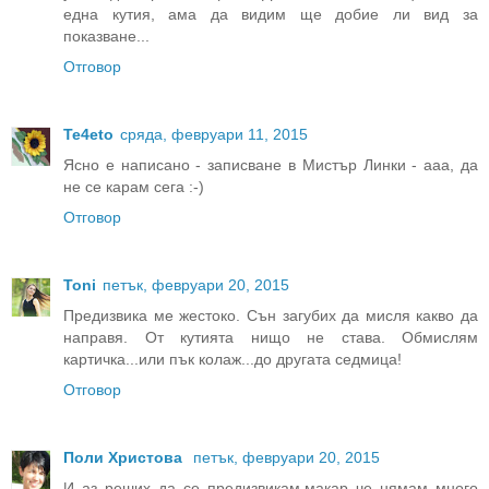
една кутия, ама да видим ще добие ли вид за
показване...
Отговор
Te4eto
сряда, февруари 11, 2015
Ясно е написано - записване в Мистър Линки - ааа, да
не се карам сега :-)
Отговор
Toni
петък, февруари 20, 2015
Предизвика ме жестоко. Сън загубих да мисля какво да
направя. От кутията нищо не става. Обмислям
картичка...или пък колаж...до другата седмица!
Отговор
Поли Христова
петък, февруари 20, 2015
И аз реших да се предизвикам,макар че нямам много