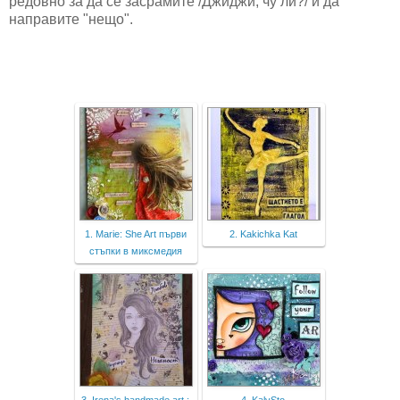
редовно за да се засрамите /Джиджи, чу ли?/ и да
направите "нещо".
1. Marie: She Art първи
2. Kakichka Kat
стъпки в миксмедия
3. Irena's handmade art :
4. KalySto