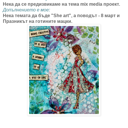
Нека да се предизвикаме на тема mix media проект.
Допълнението е мое:
Нека темата да бъде "She art", a поводът - 8 март и
Празникът на готините мацки.