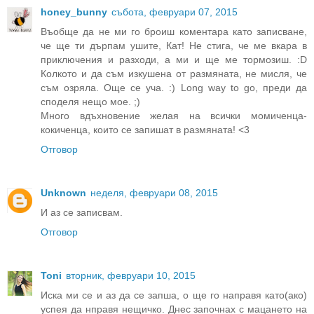
honey_bunny
събота, февруари 07, 2015
Въобще да не ми го броиш коментара като записване,
че ще ти дърпам ушите, Кат! Не стига, че ме вкара в
приключения и разходи, а ми и ще ме тормозиш. :D
Колкото и да съм изкушена от размяната, не мисля, че
съм озряла. Още се уча. :) Long way to go, преди да
споделя нещо мое. ;)
Много вдъхновение желая на всички момиченца-
кокиченца, които се запишат в размяната! <3
Отговор
Unknown
неделя, февруари 08, 2015
И аз се записвам.
Отговор
Toni
вторник, февруари 10, 2015
Иска ми се и аз да се запша, о ще го направя като(ако)
успея да нправя нещичко. Днес започнах с мацането на