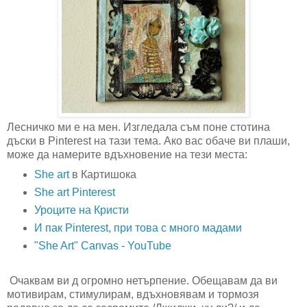
Лесничко ми е на мен. Изгледала съм поне стотина
дъски в Pinterest на тази тема. Ако вас обаче ви плаши,
може да намерите вдъхновение на тези места:
She art
в Картишока
She art Pinterest
Уроците на Кристи
И пак Pinterest, при това с много мадами
"She Art" Canvas - YouTube
Очаквам ви д огромно нетърпение. Обещавам да ви
мотивирам, стимулирам, вдъхновявам и тормозя