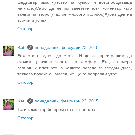
шедьовър има чувство за хумор и всеопрощаваща
нагласа:)Само да не ми зачетете този коментар като
заявка за второ участие мнооого моляяя:)Хубав ден на
всички и успех!
Отговор
Kati
понеделник, февруари 23, 2015
Важното е купон да става. И да се престрашим да
скочим :) извън зоната на комфорт. Ето, аз вчера
завърших платното, а колкото повече го гледам днес,
толкова повече си мисля, че ще го поправям утре.
Отговор
Kati
понеделник, февруари 23, 2015
Този коментар бе премахнат от автора.
Отговор