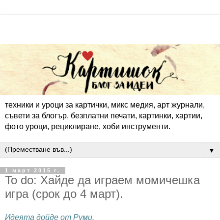
техники и уроци за картички, микс медия, арт журнали,
съвети за блогър, безплатни печати, картинки, хартии,
фото уроци, рециклиране, хоби инструменти.
▼
1 март 2015 г.
To do: Хайде да играем момичешка
игра (срок до 4 март).
Идеята дойде от Руми.