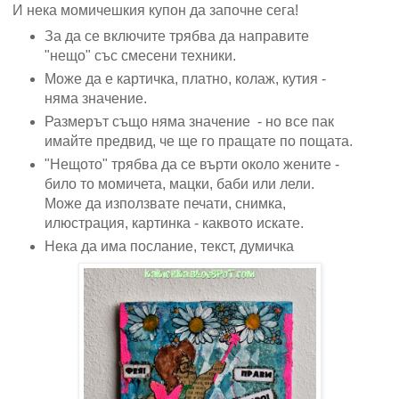
И нека момичешкия купон да започне сега!
За да се включите трябва да направите
"нещо" със смесени техники.
Може да е картичка, платно, колаж, кутия -
няма значение.
Размерът също няма значение - но все пак
имайте предвид, че ще го пращате по пощата.
"Нещото" трябва да се върти около жените -
било то момичета, мацки, баби или лели.
Може да използвате печати, снимка,
илюстрация, картинка - каквото искате.
Нека да има послание, текст, думичкa