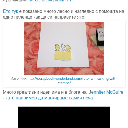
Ето тук
е показано много лесно и нагледно с помощта на
едно пиленце как да си направите ято:
Източник:
http://scrapbookwonderland.com/tutorial-masking-with-
stamps/
Много креативни идеи има и в блога на
J
ennifer McGuire
- като например да маскираме самия печат.