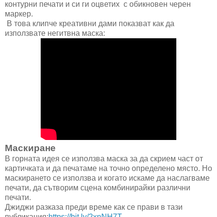
контурни печати и си ги оцветих с обикновен черен
маркер.
В това клипче креативни дами показват как да
използвате негитвна маска:
Маскиране
В горната идея се използва маска за да скрием част от
картичката и да печатаме на точно определено място. Но
маскирането се използва и когато искаме да наслагваме
печати, да сътворим сцена комбинирайки различни
печати.
Джиджи разказа преди време как се прави в тази
публикация:
https://bit.ly/2xnNH7T.