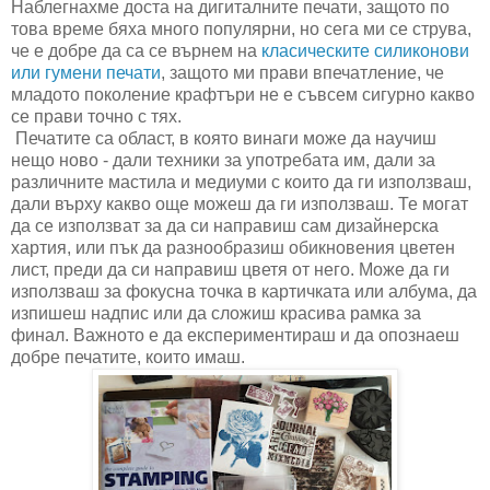
Наблегнахме доста на дигиталните печати, защото по
това време бяха много популярни, но сега ми се струва,
че е добре да са се върнем на
класическите силиконови
или гумени печати
, защото ми прави впечатление, че
младото поколение крафтъри не е съвсем сигурно какво
се прави точно с тях.
Печатите са област, в която винаги може да научиш
нещо ново - дали техники за употребата им, дали за
различните мастила и медиуми с които да ги използваш,
дали върху какво още можеш да ги използваш. Те могат
да се използват за да си направиш сам дизайнерска
хартия, или пък да разнообразиш обикновения цветен
лист, преди да си направиш цветя от него. Може да ги
използваш за фокусна точка в картичката или албума, да
изпишеш надпис или да сложиш красива рамка за
финал. Важното е да експериментираш и да опознаеш
добре печатите, които имаш.