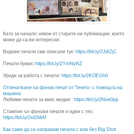
Като за начало: някои от старите ни публикации, които
може да са ви интересни:
Видове печати сме описали тук:
https://bit.ly/2JdlZjC
Печати букви:
https://bit.ly/2YmNyNZ
Уреди за работа с печати:
https://bit.ly/2KOEGh0
Отпечатване на фонов печат от Течето- с помощта на
машина
Любими печати за микс медия :
https://bit.ly/2Noe0pp
Стампин ъп фонови печати и идеи с тях:
https://bit.ly/2xiDMAf
Как сами да си направим печати с или без Big Shot