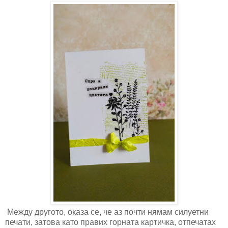
Между другото, оказа се, че аз почти нямам силуетни
печати, затова като правих горната картичка, отпечатах