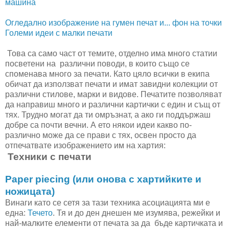
машина
Огледално изображение на гумен печат и... фон на точки
Големи идеи с малки печати
Това са само част от темите, отделно има много статии
посветени на различни поводи, в които също се
споменава много за печати. Като цяло всички в екипа
обичат да използват печати и имат завидни колекции от
различни стилове, марки и видове. Печатите позволяват
да направиш много и различни картички с един и същ от
тях. Трудно могат да ти омръзнат, а ако ги поддържаш
добре са почти вечни. А ето някои идеи какво по-
различно може да се прави с тях, освен просто да
отпечатвате изображението им на хартия:
Техники с печати
Paper piecing (или онова с хартийките и
ножицата)
Винаги като се сетя за тази техника асоциацията ми е
една:
Течето
. Тя и до ден днешен ме изумява, режейки и
най-малките елементи от печата за да бъде картичката и