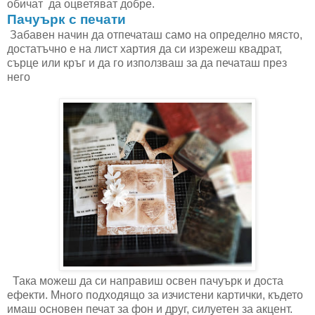
обичат да оцветяват добре.
Пачуърк с печати
Забавен начин да отпечаташ само на определно място,
достатъчно е на лист хартия да си изрежеш квадрат,
сърце или кръг и да го използваш за да печаташ през
него
Така можеш да си направиш освен пачуърк и доста
ефекти. Много подходящо за изчистени картички, където
имаш основен печат за фон и друг, силуетен за акцент.