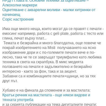
НРДП Глава 8: Основни техники за оцветяване –
Алкохолни маркери
Оцветяване с акварелни моливи - малки хитринки от
начинаещ
Copic настроение
Има още много неща, които могат да се правят с печати -
емосинг например, работа с geli plate, работа с тесто или
глина, печат върху плат...
Темата е безкрайна и много благодатна, още повече че
покрай изобретението на Misti получаването на ясно
изображение дори и с по-големите печати вече е по-
лесно, така че те се завръщат триумфално като любима
техника в света на скрапбука. В микс медията
ползването на печати е задължително и безкрайно
интересно - както за фон, така и за акцент.
Забавни са и комбинациите печати+щанци, но за тях
друг път.
Хубаво е на финала да споменем и за мастилата:
Кратък речник на мастилата - още някои видове и
тяхната употреба
и за серията публикации на тема дигиталните печати: