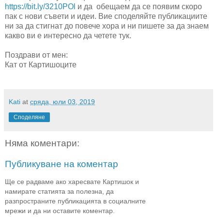
https://bit.ly/3210POl
и да обещаем да се появим скоро
пак с нови съвети и идеи. Вие споделяйте публикациите
ни за да стигнат до повече хора и ни пишете за да знаем
какво ви е интересно да четете тук.
Поздрави от мен:
Кат от Картишоците
Kati
at
сряда, юли 03, 2019
Споделяне
Няма коментари:
Публикуване на коментар
Ще се радваме ако харесвате Картишок и
намирате статията за полезна, да
разпространите публикацията в социалните
мрежи и да ни оставите коментар.