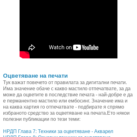
Оцветяване на печати
Тук важат повечето от правилата за дигитални печати.
Има значение обаче с какво мастило отпечатвате, за да
може да оцветите в последствие печата - най-добре е да
е перманентно мастило или ембосинг. Значение има и
на каква хартия го отпечатвате - подбирате я спрямо
избраното средство за оцветяване на печата.Ето някои
полезни публикации по тези теми:
НРДП Глава 7: Техники за оцветяване - Акварел