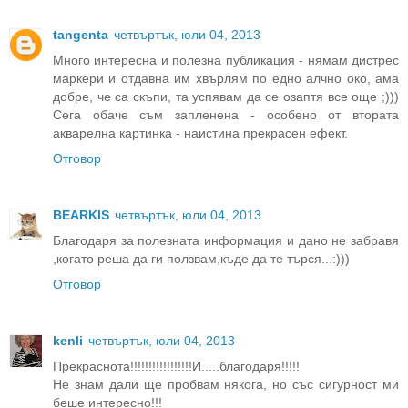
tangenta
четвъртък, юли 04, 2013
Много интересна и полезна публикация - нямам дистрес
маркери и отдавна им хвърлям по едно алчно око, ама
добре, че са скъпи, та успявам да се озаптя все още ;)))
Сега обаче съм запленена - особено от втората
акварелна картинка - наистина прекрасен ефект.
Отговор
BEARKIS
четвъртък, юли 04, 2013
Благодаря за полезната информация и дано не забравя
,когато реша да ги ползвам,къде да те търся...:)))
Отговор
kenli
четвъртък, юли 04, 2013
Прекраснота!!!!!!!!!!!!!!!!!И.....благодаря!!!!!
Не знам дали ще пробвам някога, но със сигурност ми
беше интересно!!!