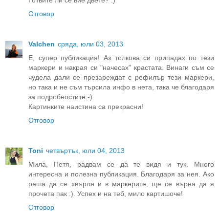
Готвите ли се вие двете? :)
Отговор
Valchen
сряда, юли 03, 2013
E, супер публикация! Аз толкова си припадах по тези
маркери и накрая си "начесах" крастата. Винаги съм се
чудела дали се презареждат с рефилър тези маркери,
но така и не съм търсила инфо в нета, така че благодаря
за подробностите:-)
Картинките наистина са прекрасни!
Отговор
Toni
четвъртък, юли 04, 2013
Мила, Петя, радвам се да те видя и тук. Много
интересна и полезна публикация. Благодаря за нея. Ако
реша да се хвърля и в маркерите, ще се върна да я
прочета пак :). Успех и на теб, мило картишоче!
Отговор