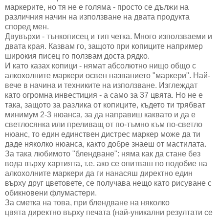
маркерите, но тя не е голяма - просто се дължи на
различния начин на използване на двата продукта
според мен.
Двувърхи - тънкописец и тип четка. Много използваеми и
двата края. Казвам го, защото при копиците например
широкия писец го ползвам доста рядко.
И като казах копици - нямат абсолютно нищо общо с
алкохолните маркери освен названието "маркери". Най-
вече в начина и техниките на използване. Изглеждат
като огромна инвестиция - а само за 37 цвята. Но не е
така, защото за разлика от копиците, където ти трябват
минимум 2-3 нюанса, за да направиш каквато и да е
светлосянка или преливащ от по-тъмно към по-светло
нюанс, то един единствен дистрес маркер може да ти
даде няколко нюанса, както добре знаеш от мастилата.
За така любимото "блендване": няма как да стане без
вода върху хартията, т.е. ако се опитваш по подобие на
алкохолните маркери да ги нанасяш директно един
върху друг цветовете, се получава нещо като рисуване с
обикновени флумастери.
За сметка на това, при блендване на няколко
цвята директно върху печата (най-уникални резултати се