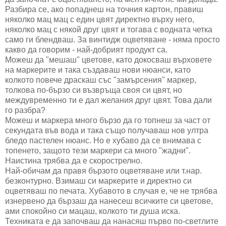
Разбира се, ако попаднеш на точния картон, правиш
няколко мац мац с един цвят директно върху него,
няколко мац с някой друг цвят и тогава с водната четка
само ги блендваш. За винтидж оцветяване - няма просто
какво да говорим - най-добрият продукт са.
Можеш да "мешаш" цветове, като докосваш върховете
на маркерите и така създаваш нови нюанси, като
колкото повече драскаш със "замърсения" маркер,
толкова по-бързо си възвръща своя си цвят, но
междувременно ти е дал желания друг цвят. Това дали
го разбра?
Можеш и маркера много бързо да го топнеш за част от
секундата във вода и така също получаваш нов ултра
бледо пастелен нюанс. Но е хубаво да се внимава с
топенето, защото тези маркери са много "жадни".
Наистина трябва да е скорострелно.
Най-обичам да правя бързото оцветяване или т.нар.
безконтурно. Взимаш си маркерите и директно си
оцветяваш по печата. Хубавото в случая е, че не трябва
изнервено да бързаш да нанесеш всичките си цветове,
ами спокойно си мацаш, колкото ти душа иска.
Техниката е да започваш да нанасяш първо по-светлите