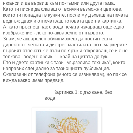
нюанси и да вървиш към по-тъмни или друга гама.
Като ти писне да слагаш от всички възможни цветове,
които ти попаднат в кунките, после му дъхваш на печата
веднъж дваж и отпечатваш готовата цветна картинка.
А, като пръснеш пак с вода печата изкарваш още едно
изображение - леко по-акварелно от първото.
Знам, че акварелен облик можеш да постигнеш и
директно с четката и дистрес мастилата, но с маркерите
първият отпечатък е пъти по-ярък и открояващ се и с не
толкова "воден" облик. " - край на цитата до тук.
Ето и двете картинки с тази "мързелива техника", които
направих специално за тазнощната публикация.
Окепазени от телефона (много се извинявам), но пак се
вижда какво имам предвид.
Картинка 1: с дъхване, без
вода