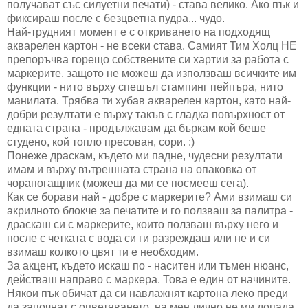
получават със силуетни печати) - става велико. Ако пък и
фиксираш после с безцветна пудра... чудо.
Най-трудният момент е с откриването на подходящ
акварелен картон - не всеки става. Самият Тим Холц НЕ
препоръчва горещо собствените си хартии за работа с
маркерите, защото не можеш да използваш всичките им
функции - нито върху спешъл стампинг пейпъра, нито
манилата. Трябва ти хубав акварелен картон, като най-
добри резултати е върху такъв с гладка повърхност от
едната страна - продължавам да бъркам кой беше
студено, кой топло пресован, сори. :)
Понеже драскам, където ми падне, чудесни резултати
имам и върху вътрешната страна на опаковка от
чорапогащник (можеш да ми се посмееш сега).
Как се борави най - добре с маркерите? Ами взимаш си
акрилното блокче за печатите и го ползваш за палитра -
драскаш си с маркерите, които ползваш върху него и
после с четката с вода си ги разреждаш или не и си
взимаш колкото цвят ти е необходим.
За акцент, където искаш по - наситен или тъмен нюанс,
действаш направо с маркера. Това е един от начините.
Някои пък обичат да си навлажнят картона леко преди
да започнат с оцветяването, на мен лично не ми допада.