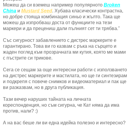
Можеш да си вземеш например популярното
Broken
China
и
Mustard Seed
. Хубава класически контрастна,
но добре стояща комбинация синьо и жълто. Така ще
можеш да изпробваш доста от функциите на тези
маркери и да прецениш дали пълният сет ти трябва."
Със сигурност забавлението с дистрес маркерите е
гарантирано. Това ви го казвам с ръка на сърцето и
жаден поглед към прозрачната ми кутия, която ме мами
с пъстрите си трикове.
Сега се сещам за още интересни работи с използването
на дистрес маркерите и мастилата, но ще ги синтезирам
и подкрепя с повече снимков и видеоматериал и пак ще
ви разказвам, но в друга публикация.
Тази вечер наруших тайната на личната
кореспонденция, но съм сигурна, че Кат няма да има
против, нали? :)
А на вас беше ли ви една идейка полезно и интересно?