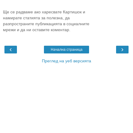
Ще се радваме ако харесвате Картишок и
намирате статията за полезна, да
разпространите публикацията в социалните
мрежи и да ни оставите коментар.
‹
›
Начална страница
Преглед на уеб версията