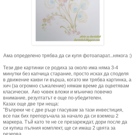
Ама определено трябва да си купя фотоапарат...някога :)
Тези две картинки се родиха за около има няма 3-4
минутки без капчица старание, просто исках да споделя
в движение какви ги върша, когато ми трябва картинка, а
хич (за огромно съжаление) нямам време да оцветявам
класически. Ако човек вложи и мъничко повечко
внимание, резултатът е още по-убедителен.
Казах още две три неща:
"Въпреки че с две ръце гласувам за тази инвестиция,
все пак бих препоръчала за начало да си вземеш 2
маркера. Тъй като те не се презареждат, дори после да
си купиш пълния комплект, ще си имаш 2 цвята за
резерва.