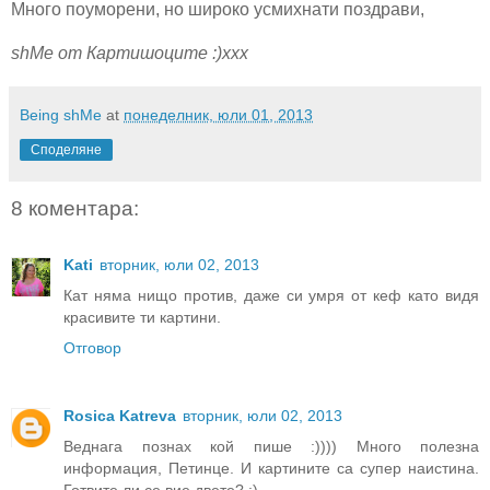
Много поуморени, но широко усмихнати поздрави,
shMe от Картишоците :)ххх
Being shMe
at
понеделник, юли 01, 2013
Споделяне
8 коментара:
Kati
вторник, юли 02, 2013
Кат няма нищо против, даже си умря от кеф като видя
красивите ти картини.
Отговор
Rosica Katreva
вторник, юли 02, 2013
Веднага познах кой пише :)))) Много полезна
информация, Петинце. И картините са супер наистина.