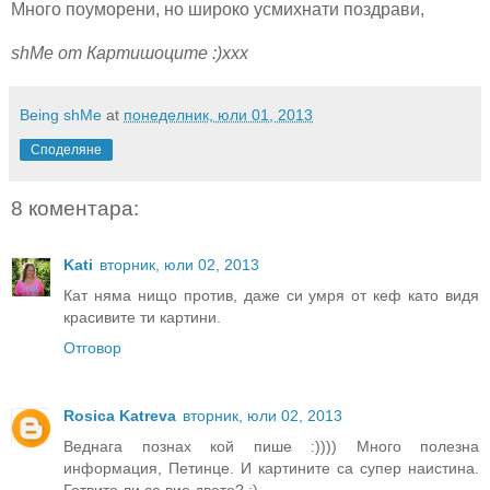
Много поуморени, но широко усмихнати поздрави,
shMe от Картишоците :)ххх
Being shMe
at
понеделник, юли 01, 2013
Споделяне
8 коментара:
Kati
вторник, юли 02, 2013
Кат няма нищо против, даже си умря от кеф като видя
красивите ти картини.
Отговор
Rosica Katreva
вторник, юли 02, 2013
Веднага познах кой пише :)))) Много полезна
информация, Петинце. И картините са супер наистина.