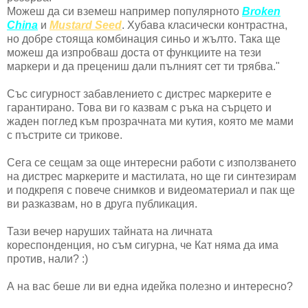
Можеш да си вземеш например популярното
Broken
China
и
Mustard Seed
. Хубава класически контрастна,
но добре стояща комбинация синьо и жълто. Така ще
можеш да изпробваш доста от функциите на тези
маркери и да прецениш дали пълният сет ти трябва."
Със сигурност забавлението с дистрес маркерите е
гарантирано. Това ви го казвам с ръка на сърцето и
жаден поглед към прозрачната ми кутия, която ме мами
с пъстрите си трикове.
Сега се сещам за още интересни работи с използването
на дистрес маркерите и мастилата, но ще ги синтезирам
и подкрепя с повече снимков и видеоматериал и пак ще
ви разказвам, но в друга публикация.
Тази вечер наруших тайната на личната
кореспонденция, но съм сигурна, че Кат няма да има
против, нали? :)
А на вас беше ли ви една идейка полезно и интересно?