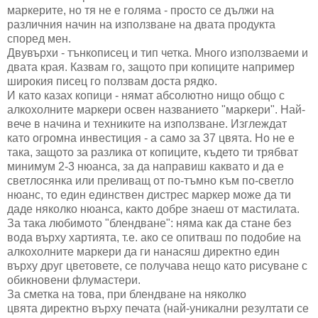
маркерите, но тя не е голяма - просто се дължи на
различния начин на използване на двата продукта
според мен.
Двувърхи - тънкописец и тип четка. Много използваеми и
двата края. Казвам го, защото при копиците например
широкия писец го ползвам доста рядко.
И като казах копици - нямат абсолютно нищо общо с
алкохолните маркери освен названието "маркери". Най-
вече в начина и техниките на използване. Изглеждат
като огромна инвестиция - а само за 37 цвята. Но не е
така, защото за разлика от копиците, където ти трябват
минимум 2-3 нюанса, за да направиш каквато и да е
светлосянка или преливащ от по-тъмно към по-светло
нюанс, то един единствен дистрес маркер може да ти
даде няколко нюанса, както добре знаеш от мастилата.
За така любимото "блендване": няма как да стане без
вода върху хартията, т.е. ако се опитваш по подобие на
алкохолните маркери да ги нанасяш директно един
върху друг цветовете, се получава нещо като рисуване с
обикновени флумастери.
За сметка на това, при блендване на няколко
цвята директно върху печата (най-уникални резултати се