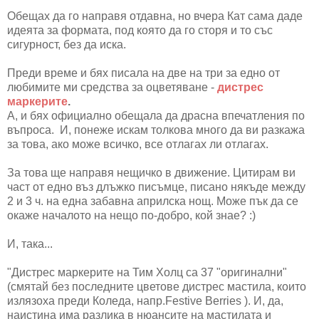
Обещах да го направя отдавна, но вчера Кат сама даде
идеята за формата, под която да го сторя и то със
сигурност, без да иска.
Преди време и бях писала на две на три за едно от
любимите ми средства за оцветяване -
дистрес
маркерите
.
А, и бях официално обещала да драсна впечатления по
въпроса. И, понеже искам толкова много да ви разкажа
за това, ако може всичко, все отлагах ли отлагах.
За това ще направя нещичко в движение. Цитирам ви
част от едно въз длъжко писъмце, писано някъде между
2 и 3 ч. на една забавна априлска нощ. Може пък да се
окаже началото на нещо по-добро, кой знае? :)
И, така...
"Дистрес маркерите на Тим Холц са 37 "оригинални"
(смятай без последните цветове дистрес мастила, които
излязоха преди Коледа, напр.Festive Berries ). И, да,
наистина има разлика в нюансите на мастилата и