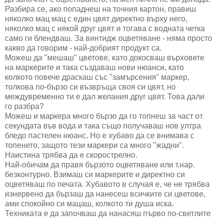
Разбира се, ако попаднеш на точния картон, правиш
няколко мац мац с един цвят директно върху него,
няколко мац с някой друг цвят и тогава с водната четка
само ги блендваш. За винтидж оцветяване - няма просто
какво да говорим - най-добрият продукт са.
Можеш да "мешаш" цветове, като докосваш върховете
на маркерите и така създаваш нови нюанси, като
колкото повече драскаш със "замърсения" маркер,
толкова по-бързо си възвръща своя си цвят, но
междувременно ти е дал желания друг цвят. Това дали
го разбра?
Можеш и маркера много бързо да го топнеш за част от
секундата във вода и така също получаваш нов ултра
бледо пастелен нюанс. Но е хубаво да се внимава с
топенето, защото тези маркери са много "жадни".
Наистина трябва да е скорострелно.
Най-обичам да правя бързото оцветяване или т.нар.
безконтурно. Взимаш си маркерите и директно си
оцветяваш по печата. Хубавото в случая е, че не трябва
изнервено да бързаш да нанесеш всичките си цветове,
ами спокойно си мацаш, колкото ти душа иска.
Техниката е да започваш да нанасяш първо по-светлите