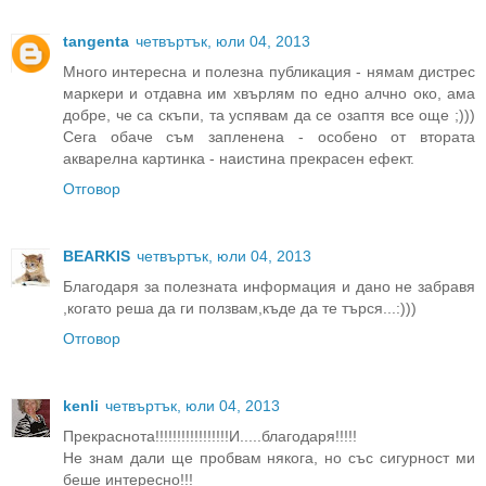
tangenta
четвъртък, юли 04, 2013
Много интересна и полезна публикация - нямам дистрес
маркери и отдавна им хвърлям по едно алчно око, ама
добре, че са скъпи, та успявам да се озаптя все още ;)))
Сега обаче съм запленена - особено от втората
акварелна картинка - наистина прекрасен ефект.
Отговор
BEARKIS
четвъртък, юли 04, 2013
Благодаря за полезната информация и дано не забравя
,когато реша да ги ползвам,къде да те търся...:)))
Отговор
kenli
четвъртък, юли 04, 2013
Прекраснота!!!!!!!!!!!!!!!!!И.....благодаря!!!!!
Не знам дали ще пробвам някога, но със сигурност ми
беше интересно!!!