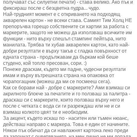
получават със силуетни печати) - става велико. Ако пък и
фиксираш после с безцветна пудра... чудо.
Най-трудният момент е с откриването на подходящ
акварелен картон - не всеки става. Самият Тим Холц НЕ
препоръчва горещо собствените си хартии за работа с
маркерите, защото не можеш да използваш всичките им
функции - нито върху спешъл стампинг пейпъра, нито
манилата. Трябва ти хубав акварелен картон, като най-
добри резултати е върху такъв с гладка повърхност от
едната страна - продължавам да бъркам кой беше
студено, кой топло пресован, сори. :)
Понеже драскам, където ми падне, чудесни резултати
имам и върху вътрешната страна на опаковка от
чорапогащник (можеш да ми се посмееш сега).
Как се борави най - добре с маркерите? Ами взимаш си
акрилното блокче за печатите и го ползваш за палитра -
драскаш си с маркерите, които ползваш върху него и
после с четката с вода си ги разреждаш или не и си
взимаш колкото цвят ти е необходим.
За акцент, където искаш по - наситен или тъмен нюанс,
действаш направо с маркера. Това е един от начините.
Някои пък обичат да си навлажнят картона леко преди
да започнат с оцветяването, на мен лично не ми допада.