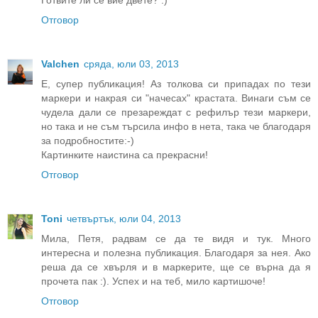
Готвите ли се вие двете? :)
Отговор
Valchen
сряда, юли 03, 2013
E, супер публикация! Аз толкова си припадах по тези
маркери и накрая си "начесах" крастата. Винаги съм се
чудела дали се презареждат с рефилър тези маркери,
но така и не съм търсила инфо в нета, така че благодаря
за подробностите:-)
Картинките наистина са прекрасни!
Отговор
Toni
четвъртък, юли 04, 2013
Мила, Петя, радвам се да те видя и тук. Много
интересна и полезна публикация. Благодаря за нея. Ако
реша да се хвърля и в маркерите, ще се върна да я
прочета пак :). Успех и на теб, мило картишоче!
Отговор