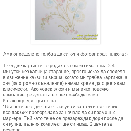
Ама определено трябва да си купя фотоапарат...някога :)
Тези две картинки се родиха за около има няма 3-4
минутки без капчица старание, просто исках да споделя
в движение какви ги върша, когато ми трябва картинка, а
хич (за огромно съжаление) нямам време да оцветявам
класически. Ако човек вложи и мъничко повечко
внимание, резултатът е още по-убедителен.
Казах още две три неща:
"Въпреки че с две ръце гласувам за тази инвестиция,
все пак бих препоръчала за начало да си вземеш 2
маркера. Тъй като те не се презареждат, дори после да
си купиш пълния комплект, ще си имаш 2 цвята за
резерва.