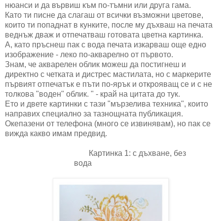
нюанси и да вървиш към по-тъмни или друга гама.
Като ти писне да слагаш от всички възможни цветове,
които ти попаднат в кунките, после му дъхваш на печата
веднъж дваж и отпечатваш готовата цветна картинка.
А, като пръснеш пак с вода печата изкарваш още едно
изображение - леко по-акварелно от първото.
Знам, че акварелен облик можеш да постигнеш и
директно с четката и дистрес мастилата, но с маркерите
първият отпечатък е пъти по-ярък и открояващ се и с не
толкова "воден" облик. " - край на цитата до тук.
Ето и двете картинки с тази "мързелива техника", които
направих специално за тазнощната публикация.
Окепазени от телефона (много се извинявам), но пак се
вижда какво имам предвид.
Картинка 1: с дъхване, без
вода