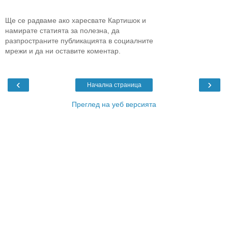
Ще се радваме ако харесвате Картишок и
намирате статията за полезна, да
разпространите публикацията в социалните
мрежи и да ни оставите коментар.
‹
›
Начална страница
Преглед на уеб версията