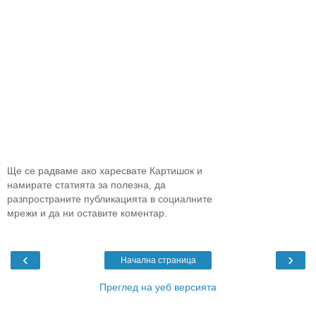
Ще се радваме ако харесвате Картишок и
намирате статията за полезна, да
разпространите публикацията в социалните
мрежи и да ни оставите коментар.
‹
›
Начална страница
Преглед на уеб версията