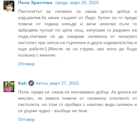
Поли Христова
сряда, март 25, 2015
Пистолетът за силикон се оказа доста добър и
издържлив.Аз имам същият от Лидл. Купих си го преди
повече от година някъде и вече няколко пъти го
забравям пуснат по цяла нощ, изпускам го редовно на
пода,опитвам се да изкарам силикона от незагрял
пистолет при липса на търпение и други издевателства и
още работи:):)Мисля че си струва, ако мога да бъда
полезна с мнение.
Отговор
Kati
петък, март 27, 2015
Поли, права си -оказа се неочаквано добър. Аз досега си
мислех, че зависи повече от силикона отколкото от
пистолета, но този го пробвах с няколко вида силикон и
се държи чудно - въобще не тече.
Отговор