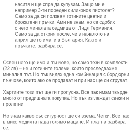
наситя и ще спра да купувам. Защо ми е
например 3-ти пореден силиконов пистолет?
Само за да си ползвам готините цветни и
брокатени пръчки. Ами не знам, но се сдобих
с него миналата седмица от Лидл Германия.
Само за да открия после, че в началото на
април ще го има и в България. Както и
пръчките, разбира се.
Освен него ще има и пънчове, но само тези в комплекти
(22 лв) – не и готините големи, които преследвахме
миналия път. Но пък видях една комбинация с бордюрни
пънчове, които ако се продават и при нас ще си струват.
Хартиите този път ще ги пропусна. Все пак имам твърде
много от предишната покупка. Но пък изглеждат свежи и
пролетни.
Но знам какво със сигурност ще си взема. Четки. Все пак
в микс медията пада голямо мацане. И платна разбира
се.