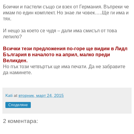
Боички и пастели също си взех от Германия. Въпреки че
имам по един комплект. Но знае ли човек…..Ще ги има и
тях.
И нещо за което се чудя – дали има смисъл от това
лепило?
Всички тези предложения по-горе ще видим в Лидл
България в началото на април, малко преди
Великден.
Но пък този четвъртък ще има печати. Да не забравите
да наминете.
Kati
at
вторник, март 24, 2015
Споделяне
2 коментара: