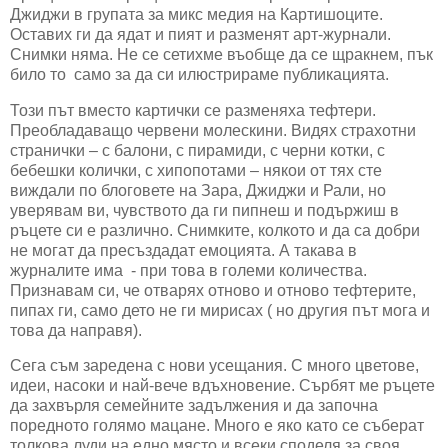
Джиджи в групата за микс медия на Картишоците.
Оставих ги да ядат и пият и разменят арт-журнали.
Снимки няма. Не се сетихме въобще да се щракнем, пък
било то само за да си илюстрираме публикацията.
Този път вместо картички се разменяха тефтери.
Преобладаващо червени молескини. Видях страхотни
странички – с балони, с пирамиди, с черни котки, с
бебешки колички, с хипопотами – някои от тях сте
виждали по блоговете на Зара, Джиджи и Рали, но
уверявам ви, чувството да ги пипнеш и подържиш в
ръцете си е различно. Снимките, колкото и да са добри
не могат да пресъздадат емоцията. А такава в
журналите има - при това в големи количества.
Признавам си, че отварях отново и отново тефтерите,
пипах ги, само дето не ги мирисах ( но другия път мога и
това да направя).
Сега съм заредена с нови усещания. С много цветове,
идеи, насоки и най-вече вдъхновение. Сърбят ме ръцете
да захвърля семейните задължения и да започна
поредното голямо мацане. Много е яко като се съберат
толкова луди на едно място и всеки споделя за своя