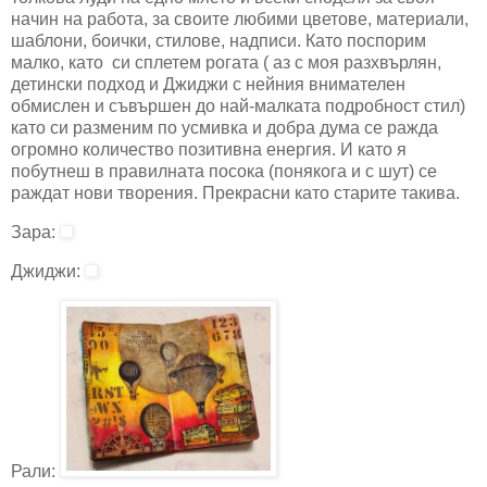
начин на работа, за своите любими цветове, материали,
шаблони, боички, стилове, надписи. Като поспорим
малко, като си сплетем рогата ( аз с моя разхвърлян,
детински подход и Джиджи с нейния внимателен
обмислен и съвършен до най-малката подробност стил)
като си разменим по усмивка и добра дума се ражда
огромно количество позитивна енергия. И като я
побутнеш в правилната посока (понякога и с шут) се
раждат нови творения. Прекрасни като старите такива.
Зара:
Джиджи:
Рали: