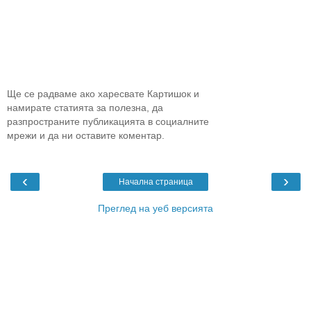
Ще се радваме ако харесвате Картишок и
намирате статията за полезна, да
разпространите публикацията в социалните
мрежи и да ни оставите коментар.
‹
›
Начална страница
Преглед на уеб версията