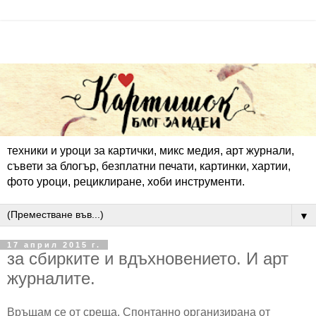
техники и уроци за картички, микс медия, арт журнали,
съвети за блогър, безплатни печати, картинки, хартии,
фото уроци, рециклиране, хоби инструменти.
▼
17 април 2015 г.
за сбирките и вдъхновението. И арт
журналите.
Връщам се от среща. Спонтанно организирана от