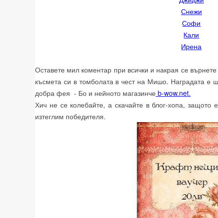
Снежи
Софи
Кали
Ирена
Оставете мил коментар при всички и накрая се върнете 
късмета си в томболата в чест на Мишо. Наградата е щ
добра фея - Бо и нейното магазинче
b-wow.net.
Хич не се колебайте, а скачайте в блог-хопа, защото 
изтеглим победителя.