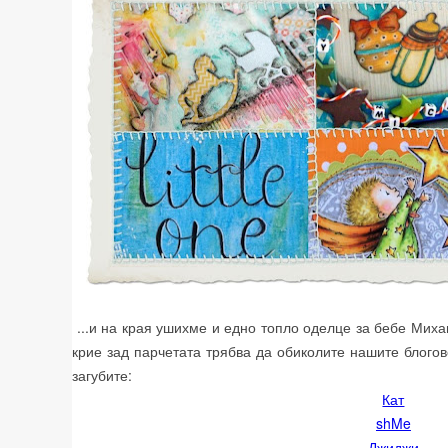
...и на края ушихме и едно топло оделце за бебе Михаи
крие зад парчетата трябва да обиколите нашите блогов
загубите:
Кат
shMe
Джиджи