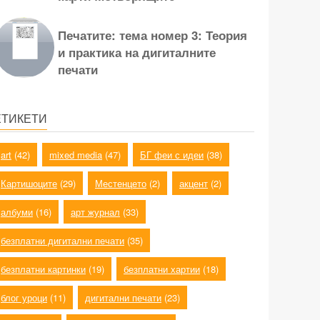
Печатите: тема номер 3: Теория
и практика на дигиталните
печати
ЕТИКЕТИ
art
(42)
mixed media
(47)
БГ феи с идеи
(38)
Картишоците
(29)
Местенцето
(2)
акцент
(2)
албуми
(16)
арт журнал
(33)
безплатни дигитални печати
(35)
безплатни картинки
(19)
безплатни хартии
(18)
блог уроци
(11)
дигитални печати
(23)