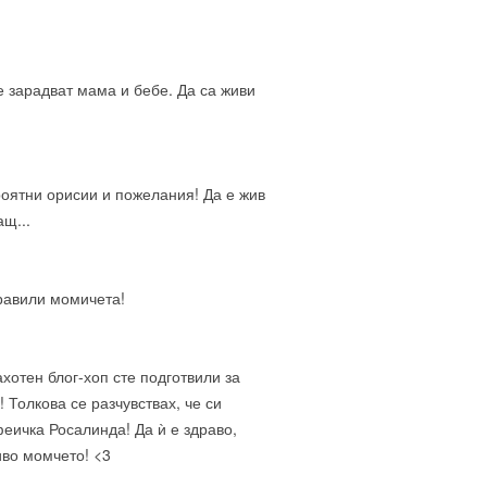
 зарадват мама и бебе. Да са живи
роятни орисии и пожелания! Да е жив
ащ...
равили момичета!
ахотен блог-хоп сте подготвили за
Толкова се разчувствах, че си
феичка Росалинда! Да ѝ е здраво,
иво момчето! <3