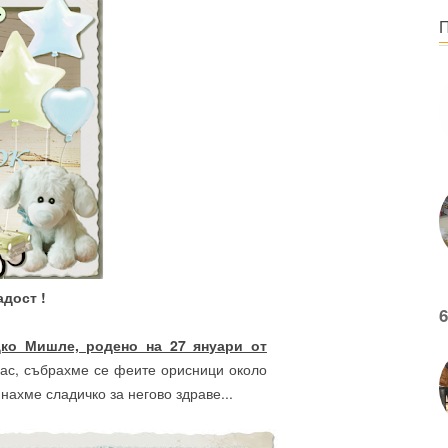
адост !
6
дко Мишле, родено на 27 януари от
 нас, събрахме се феите орисници около
нахме сладичко за негово здраве...