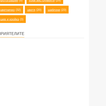
фотография
(5)
хоби инструменти
(25)
цветничко
(32)
цветя
(20)
шаблони
(23)
шев и кройка
(3)
ПРИЯТЕЛИТЕ