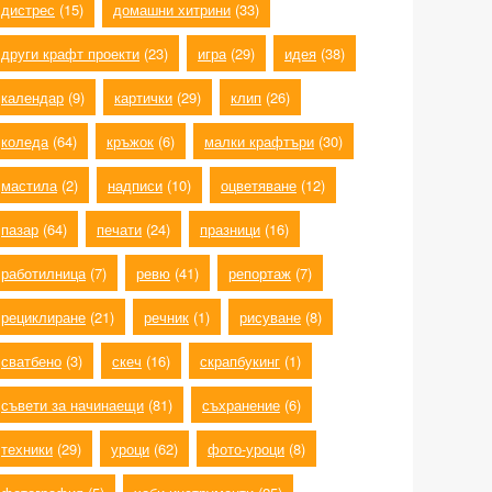
дистрес
(15)
домашни хитрини
(33)
други крафт проекти
(23)
игра
(29)
идея
(38)
календар
(9)
картички
(29)
клип
(26)
коледа
(64)
кръжок
(6)
малки крафтъри
(30)
мастила
(2)
надписи
(10)
оцветяване
(12)
пазар
(64)
печати
(24)
празници
(16)
работилница
(7)
ревю
(41)
репортаж
(7)
рециклиране
(21)
речник
(1)
рисуване
(8)
сватбено
(3)
скеч
(16)
скрапбукинг
(1)
съвети за начинаещи
(81)
съхранение
(6)
техники
(29)
уроци
(62)
фото-уроци
(8)