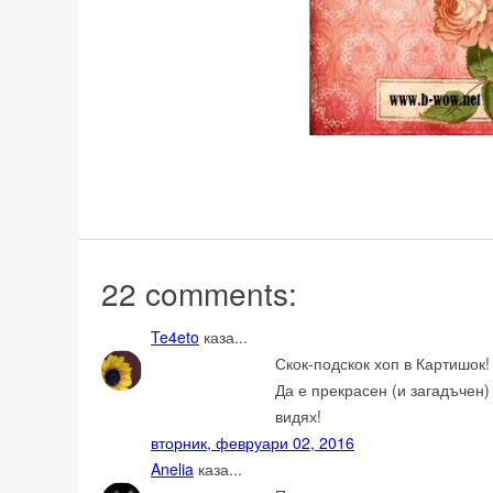
22 comments:
Te4eto
каза...
Скок-подскок хоп в Картишок!
Да е прекрасен (и загадъчен)
видях!
вторник, февруари 02, 2016
Anelia
каза...