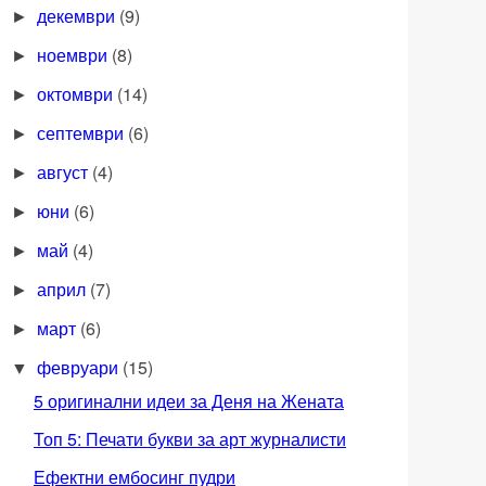
декември
(9)
►
ноември
(8)
►
октомври
(14)
►
септември
(6)
►
август
(4)
►
юни
(6)
►
май
(4)
►
април
(7)
►
март
(6)
►
февруари
(15)
▼
5 оригинални идеи за Деня на Жената
Топ 5: Печати букви за арт журналисти
Ефектни ембосинг пудри