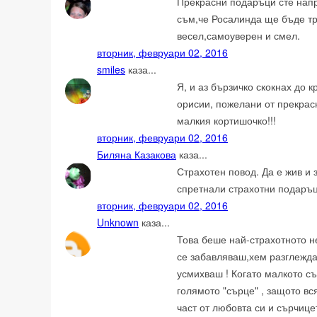
Прекрасни подаръци сте напр
съм,че Росалинда ще бъде тр
весел,самоуверен и смел.
вторник, февруари 02, 2016
smiles
каза...
Я, и аз бързичко скокнах до к
орисии, пожелани от прекра
малкия кортишочко!!!
вторник, февруари 02, 2016
Биляна Казакова
каза...
Страхотен повод. Да е жив и 
спретнали страхотни подаръц
вторник, февруари 02, 2016
Unknown
каза...
Това беше най-страхотното н
се забавляваш,хем разглежда
усмихваш ! Когато малкото с
голямото "сърце" , защото вс
част от любовта си и сърчице