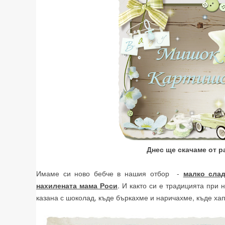
Днес ще скачаме от р
Имаме си ново бебче в нашия отбор -
малко сла
нахилената мама Роси
. И както си е традицията при
казана с шоколад, къде бъркахме и наричахме, къде хап