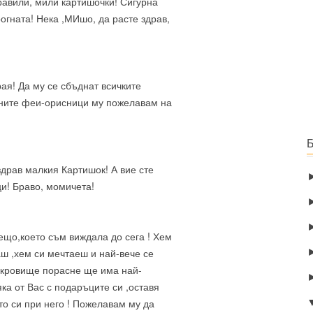
авили, мили картишочки! Сигурна
огната! Нека ,МИшо, да расте здрав,
рая! Да му се сбъднат всичките
сните феи-орисници му пожелавам на
здрав малкия Картишок! А вие сте
и! Браво, момичета!
ещо,което съм виждала до сега ! Хем
ш ,хем си мечтаеш и най-вече се
ъкровище порасне ще има най-
яка от Вас с подаръците си ,оставя
то си при него ! Пожелавам му да