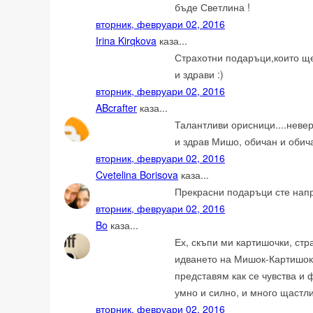
бъде Светлина !
вторник, февруари 02, 2016
Irina Kirqkova
каза...
Страхотни подаръци,които ще
и здрави :)
вторник, февруари 02, 2016
ABcrafter
каза...
Талантливи орисници....неве
и здрав Мишо, обичан и обич
вторник, февруари 02, 2016
Cvetelina Borisova
каза...
Прекрасни подаръци сте нап
вторник, февруари 02, 2016
Bo
каза...
Ех, скъпи ми картишочки, стр
идването на Мишок-Картишок! 
представям как се чувства и 
умно и силно, и много щастл
вторник, февруари 02, 2016