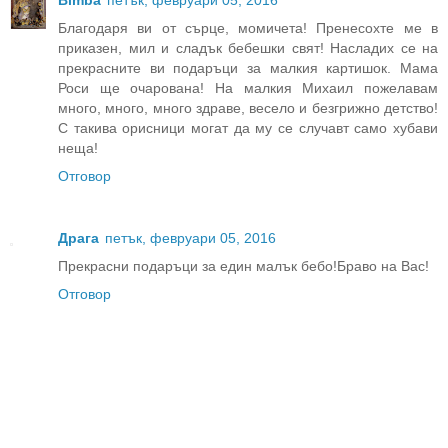
Благодаря ви от сърце, момичета! Пренесохте ме в
приказен, мил и сладък бебешки свят! Насладих се на
прекрасните ви подаръци за малкия картишок. Мама
Роси ще очарована! На малкия Михаил пожелавам
много, много, много здраве, весело и безгрижно детство!
С такива орисници могат да му се случавт само хубави
неща!
Отговор
Драга
петък, февруари 05, 2016
Прекрасни подаръци за един малък бебо!Браво на Вас!
Отговор