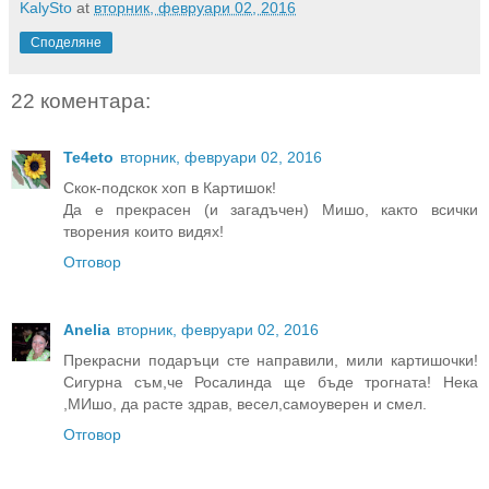
KalySto
at
вторник, февруари 02, 2016
Споделяне
22 коментара:
Te4eto
вторник, февруари 02, 2016
Скок-подскок хоп в Картишок!
Да е прекрасен (и загадъчен) Мишо, както всички
творения които видях!
Отговор
Anelia
вторник, февруари 02, 2016
Прекрасни подаръци сте направили, мили картишочки!
Сигурна съм,че Росалинда ще бъде трогната! Нека
,МИшо, да расте здрав, весел,самоуверен и смел.
Отговор