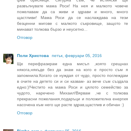
развълнувате мама Роси! На нея и малкото човече
пожелавам да са живи и здрави и много, много
щастливи! Мама Роси да се наслаждава на тези
безценни мигове с малкото съкровище, защото те
минават толкова бързо и неусетно...
Отговор
Поли Христова
петък, февруари 05, 2016
Ще перефразирам една мисъл ,която срещнах
някога,някъде без да знам на кого е просто съм я
запомнила:Когато се нуждая от чудо, просто поглеждам
в очите на детето си и си казвам- аз вече съм създала
едно:)!Честито на мама Роси и цялото семейство за
чудото, наречено Михаил!Вярвам ,че с толкова
прекрасни пожелания,подаръци и положителна енергия
насочена към него ще расте здрав,щастлив и обичан :)
Отговор
Bimba
петък, февруари 05, 2016