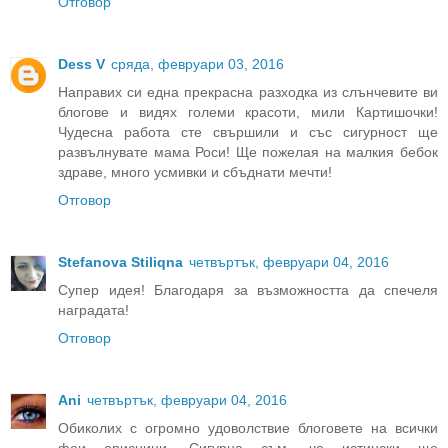
Отговор
Dess V
сряда, февруари 03, 2016
Направих си една прекрасна разходка из слънчевите ви
блогове и видях големи красоти, мили Картишочки!
Чудесна работа сте свършили и със сигурност ще
развълнувате мама Роси! Ще пожелая на малкия бебок
здраве, много усмивки и сбъднати мечти!
Отговор
Stefanova Stiliqna
четвъртък, февруари 04, 2016
Супер идея! Благодаря за възможността да спечеля
наградата!
Отговор
Ani
четвъртък, февруари 04, 2016
Обиколих с огромно удоволствие блоговете на всички
феи орисници. Сигурна съм, че истински ще