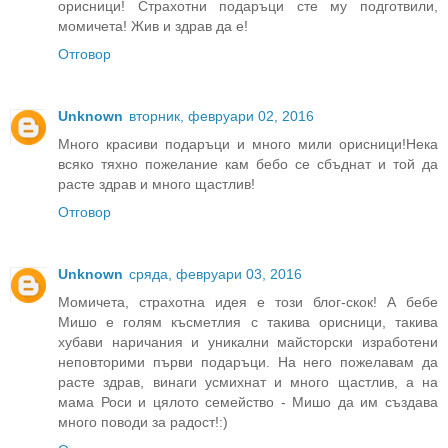
орисници! Страхотни подаръци сте му подготвили,
момичета! Жив и здрав да е!
Отговор
Unknown
вторник, февруари 02, 2016
Много красиви подаръци и много мили орисници!Нека
всяко тяхно пожелание кам бебо се сбъднат и той да
расте здрав и много щастлив!
Отговор
Unknown
сряда, февруари 03, 2016
Момичета, страхотна идея е този блог-скок! А бебе
Мишо е голям късметлия с такива орисници, такива
хубави наричания и уникални майсторски изработени
неповторими първи подаръци. На него пожелавам да
расте здрав, винаги усмихнат и много щастлив, а на
мама Роси и цялото семейство - Мишо да им създава
много поводи за радост!:)