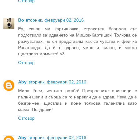
Отговор
Bo
вторник, февруари 02, 2016
Ех, скъпи ми картишочки, страхотен блог-хоп сте
подготвили за идването на Мишок-Картишок! Толкова се
разчувствах, че си представям как се чувства и феичка
Росалинда! Да ѝ е здраво, умно и силно, и много
щастливо момчето! <3
Отговор
Aby
вторник, февруари 02, 2016
Мила Роси, честита рожба! Прекрасните орисници с
пълни шепи и сърца са го нарекли да е здрав. Нека да е
безгрижен, щастлив и поне толкова талантлив като
мама. Поздрави!
Отговор
Aby
вторник, февруари 02, 2016