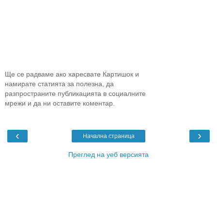
Ще се радваме ако харесвате Картишок и
намирате статията за полезна, да
разпространите публикацията в социалните
мрежи и да ни оставите коментар.
‹
›
Начална страница
Преглед на уеб версията