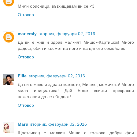
Мили орисници, възхищавам ви се <3
Отговор
marieraly
вторник, февруари 02, 2016
Да ви е жив и здрав малкият Мишок-Картишок! Много
радост, обич и късмет на него и на цялото семейство!
Отговор
Ellie
вторник, февруари 02, 2016
Да ви е живо и здраво малкото, Мишле, момичета! Много
мила инициатива! Дай Боже всички прекрасни
пожелания да се сбъднат!
Отговор
Маги
вторник, февруари 02, 2016
Щастливец е малкия Мишо с толкова добри феи