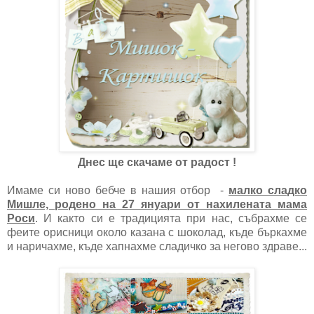
Днес ще скачаме от радост !
Имаме си ново бебче в нашия отбор -
малко сладко
Мишле, родено на 27 януари от нахилената мама
Роси
. И както си е традицията при нас, събрахме се
феите орисници около казана с шоколад, къде бъркахме
и наричахме, къде хапнахме сладичко за негово здраве...