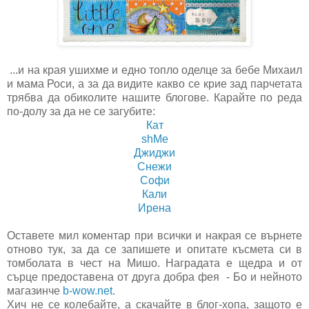
...и на края ушихме и едно топло оделце за бебе Михаил
и мама Роси, а за да видите какво се крие зад парчетата
трябва да обиколите нашите блогове. Карайте по реда
по-долу за да не се загубите:
Кат
shMe
Джиджи
Снежи
Софи
Кали
Ирена
Оставете мил коментар при всички и накрая се върнете
отново тук, за да се запишете и опитате късмета си в
томболата в чест на Мишо. Наградата е щедра и от
сърце предоставена от друга добра фея - Бо и нейното
магазинче
b-wow.net.
Хич не се колебайте, а скачайте в блог-хопа, защото е